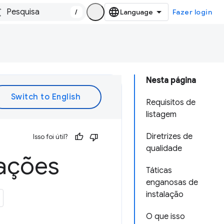
/
Fazer login
Nesta página
Requisitos de
listagem
Diretrizes de
Isso foi útil?
qualidade
zações
Táticas
enganosas de
instalação
O que isso