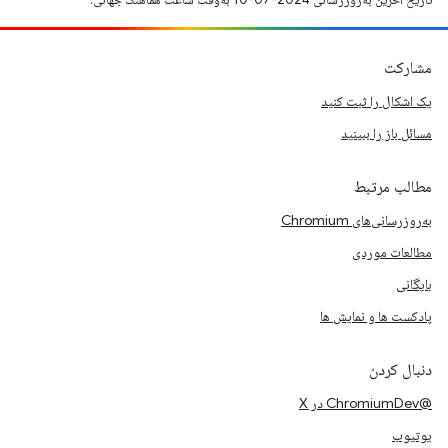
مشارکت
یک اشکال را ثبت کنید
مسائل باز را ببینید
مطالب مرتبط
به‌روزرسانی‌های Chromium
مطالعات موردی
بایگانی
پادکست ها و نمایش ها
دنبال کردن
@ChromiumDev در X
یوتیوب