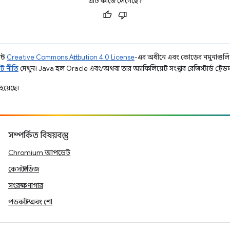
এটি কাজে লেগেছে?
ন্ট
Creative Commons Attribution 4.0 License
-এর অধীনে এবং কোডের নমুনাগুল
ট নীতি
দেখুন। Java হল Oracle এবং/অথবা তার অ্যাফিলিয়েট সংস্থার রেজিস্টার্ড ট্রেডমা
হয়েছে।
সম্পর্কিত বিষয়বস্তু
Chromium আপডেট
কেস স্টাডিজ
সংরক্ষণাগার
পডকাস্ট এবং শো