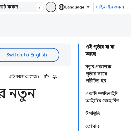
/
সাইন-ইন করুন
এই পৃষ্ঠায় যা যা
আছে
নতুন প্রকাশক
পৃষ্ঠার সাথে
এটি কাজে লেগেছে?
পরিচিত হন
রে নতুন
একটি স্পটলাইট
আইটেম বেছে নিন
উপস্থিতি
তোমার