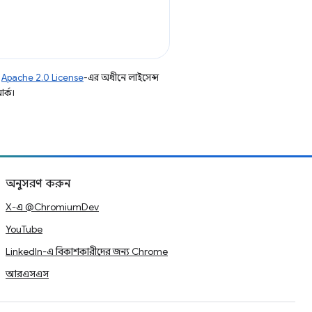
ি
Apache 2.0 License
-এর অধীনে লাইসেন্স
র্ক।
অনুসরণ করুন
X-এ @ChromiumDev
YouTube
LinkedIn-এ বিকাশকারীদের জন্য Chrome
আরএসএস