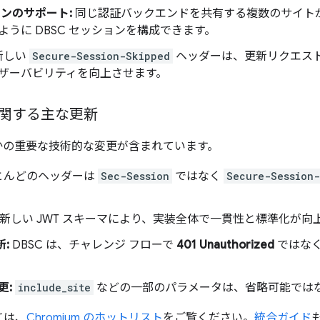
ンのサポート:
同じ認証バックエンドを共有する複数のサイト
うに DBSC セッションを構成できます。
新しい
Secure-Session-Skipped
ヘッダーは、更新リクエス
ザーバビリティを向上させます。
関する主な更新
つかの重要な技術的な変更が含まれています。
とんどのヘッダーは
Sec-Session
ではなく
Secure-Session-
新しい JWT スキーマにより、実装全体で一貫性と標準化が向
新:
DBSC は、チャレンジ フローで
401 Unauthorized
ではな
更:
include_site
などの一部のパラメータは、省略可能では
ては、
Chromium のホットリスト
をご覧ください。
統合ガイド