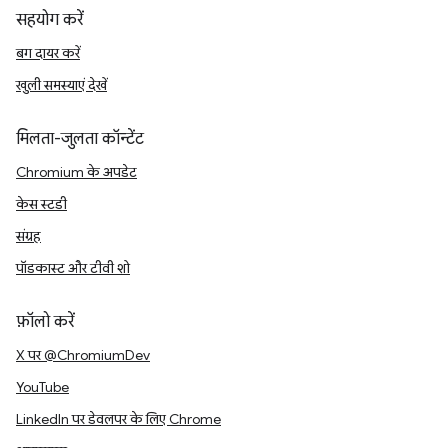
सहयोग करें
बग दायर करें
खुली समस्याएं देखें
मिलता-जुलता कॉन्टेंट
Chromium के अपडेट
केस स्टडी
संग्रह
पॉडकास्ट और टीवी शो
फ़ॉलो करें
X पर @ChromiumDev
YouTube
LinkedIn पर डेवलपर के लिए Chrome