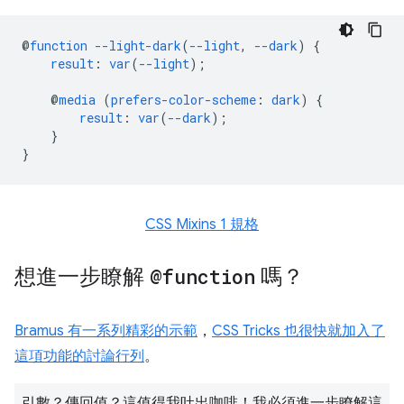
@
function
--light-dark
(
--light
,
--dark
)
{
result
:
var
(
--light
);
@
media
(
prefers-color-scheme
:
dark
)
{
result
:
var
(
--dark
);
}
}
CSS Mixins 1 規格
想進一步瞭解
@function
嗎？
Bramus 有一系列精彩的示範
，
CSS Tricks 也很快就加入了
這項功能的討論行列
。
引數？傳回值？這值得我吐出咖啡！我必須進一步瞭解這