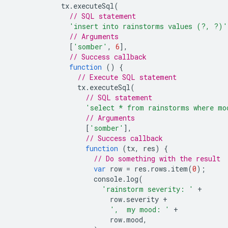
tx
.
executeSql
(
// SQL statement
'insert into rainstorms values (?, ?)'
// Arguments
[
'somber'
,
6
],
// Success callback
function
()
{
// Execute SQL statement
tx
.
executeSql
(
// SQL statement
'select * from rainstorms where mo
// Arguments
[
'somber'
],
// Success callback
function
(
tx
,
res
)
{
// Do something with the result
var
row
=
res
.
rows
.
item
(
0
);
console
.
log
(
'rainstorm severity: '
+
row
.
severity
+
',  my mood: '
+
row
.
mood
,