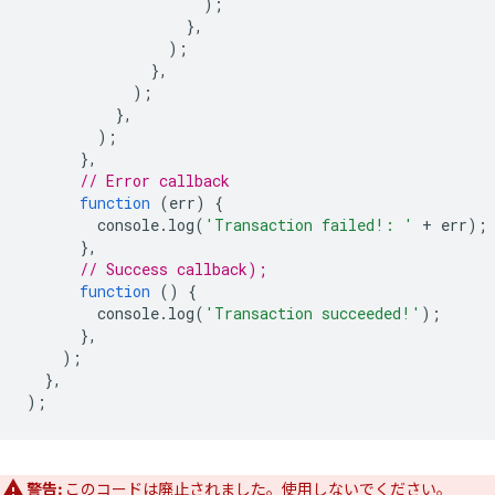
);
},
);
},
);
},
);
},
// Error callback
function
(
err
)
{
console
.
log
(
'Transaction failed!: '
+
err
);
},
// Success callback);
function
()
{
console
.
log
(
'Transaction succeeded!'
);
},
);
},
);
警告:
このコードは廃止されました。使用しないでください。