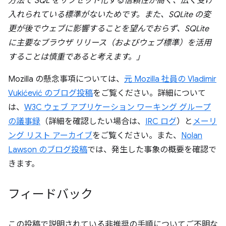
方法で SQL をサブセット化する信頼性が高く、広く受け
入れられている標準がないためです。また、SQLite の変
更が後でウェブに影響することを望んでおらず、SQLite
に主要なブラウザ リリース（およびウェブ標準）を活用
することは慎重であると考えます。」
Mozilla の懸念事項については、
元 Mozilla 社員の Vladimir
Vukićević のブログ投稿
をご覧ください。詳細について
は、
W3C ウェブ アプリケーション ワーキング グループ
の議事録
（詳細を確認したい場合は、
IRC ログ
）と
メーリ
ング リスト アーカイブ
をご覧ください。また、
Nolan
Lawson のブログ投稿
では、発生した事象の概要を確認で
きます。
フィードバック
この投稿で説明されている非推奨の手順についてご不明な