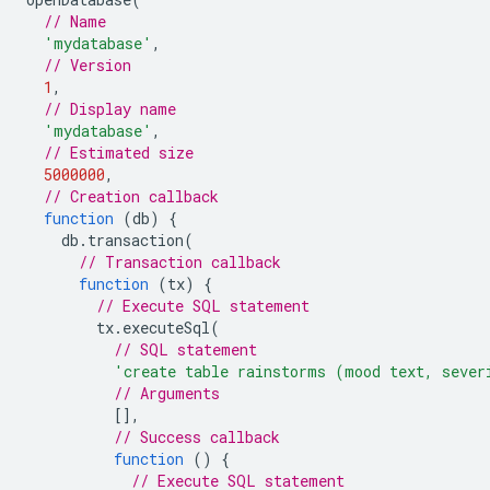
// Name
'mydatabase'
,
// Version
1
,
// Display name
'mydatabase'
,
// Estimated size
5000000
,
// Creation callback
function
(
db
)
{
db
.
transaction
(
// Transaction callback
function
(
tx
)
{
// Execute SQL statement
tx
.
executeSql
(
// SQL statement
'create table rainstorms (mood text, sever
// Arguments
[],
// Success callback
function
()
{
// Execute SQL statement