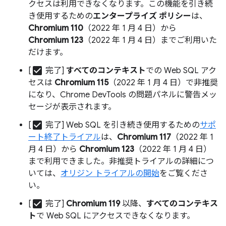
クセスは利用できなくなります。この機能を引き続
き使用するための
エンタープライズ ポリシー
は、
Chromium 110
（2022 年 1 月 4 日）から
Chromium 123
（2022 年 1 月 4 日）までご利用いた
だけます。
check_box
[
完了]
すべてのコンテキスト
での Web SQL アク
セスは
Chromium 115
（2022 年 1 月 4 日）で非推奨
になり、Chrome DevTools の問題パネルに警告メッ
セージが表示されます。
check_box
[
完了] Web SQL を引き続き使用するための
サポ
ート終了トライアル
は、
Chromium 117
（2022 年 1
月 4 日）から
Chromium 123
（2022 年 1 月 4 日）
まで利用できました。非推奨トライアルの詳細につ
いては、
オリジン トライアルの開始
をご覧くださ
い。
check_box
[
完了]
Chromium 119
以降、
すべてのコンテキス
ト
で Web SQL にアクセスできなくなります。