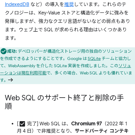
IndexedDB
など）の導入を
推奨
しています。これらのテ
クノロジーは、Key-Value ストアと構造化データに強みを
発揮しますが、強力なクエリ言語がないなどの弱点もあり
ます。ウェブ上で SQL が求められる理由はいくつかあり
ます。
成功:
デベロッパーが構造化ストレージ用の独自のソリューション
を作成できるようにすることです。Google は
SQLite
チームと協力し
て、WebAssembly を介した SQLite 実装を作成しました。この
ソリュ
ーションは現在利用可能
で、多くの場合、Web SQL よりも優れていま
す。
Web SQL のサポート終了と削除の手
順
check_box
[
完了] Web SQL は、
Chromium 97
（2022 年 1
月 4 日）で非推奨となり、
サードパーティ コンテキ