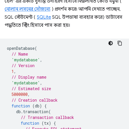
হেল" এর একটি দুর্দান্ত উদাহরণ হিসাবে নিম্নলিখিত কোড নমুনা (
নোলান লসনের সৌজন্যে
) প্রদর্শন করে৷ আপনি দেখতে পাচ্ছেন,
SQL স্টেটমেন্ট (
SQLite
SQL উপভাষা ব্যবহার করে) ডাটাবেস
পদ্ধতিতে স্ট্রিং হিসাবে পাস করা হয়।
openDatabase
(
// Name
'mydatabase'
,
// Version
1
,
// Display name
'mydatabase'
,
// Estimated size
5000000
,
// Creation callback
function
(
db
)
{
db
.
transaction
(
// Transaction callback
function
(
tx
)
{
// Execute SQL statement