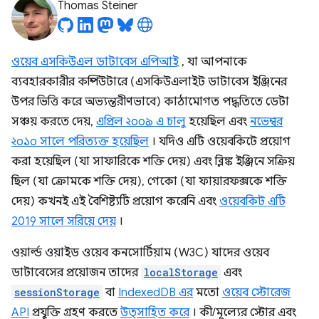
Thomas Steiner
ওয়েব এসকিউএল ডাটাবেস এপিআই
, যা আপনাকে
ব্যবহারকারীর কম্পিউটারে (এসকিউএলাইট ডাটাবেস ইঞ্জিনের
উপর ভিত্তি করে অভ্যন্তরীণভাবে) কাঠামোগত পদ্ধতিতে ডেটা
সঞ্চয় করতে দেয়,
এপ্রিল ২০০৯ এ চালু
হয়েছিল এবং
নভেম্বর
২০১০ সালে পরিত্যক্ত হয়েছিল
। যদিও এটি ওয়েবকিটে প্রয়োগ
করা হয়েছিল (যা সাফারিকে শক্তি দেয়) এবং ব্লিঙ্ক ইঞ্জিনে সক্রিয়
ছিল (যা ক্রোমকে শক্তি দেয়), গেকো (যা ফায়ারফক্সকে শক্তি
দেয়) কখনই এই বৈশিষ্ট্যটি প্রয়োগ করেনি এবং
ওয়েবকিট এটি
2019 সালে সরিয়ে দেয়
।
ওয়ার্ল্ড ওয়াইড ওয়েব কনসোর্টিয়াম (W3C) যাদের ওয়েব
ডাটাবেসের প্রয়োজন তাদের
localStorage
এবং
sessionStorage
বা
IndexedDB এর
মতো
ওয়েব স্টোরেজ
API
প্রযুক্তি গ্রহণ করতে
উত্সাহিত করে
। কী/মূল্যের স্টোর এবং