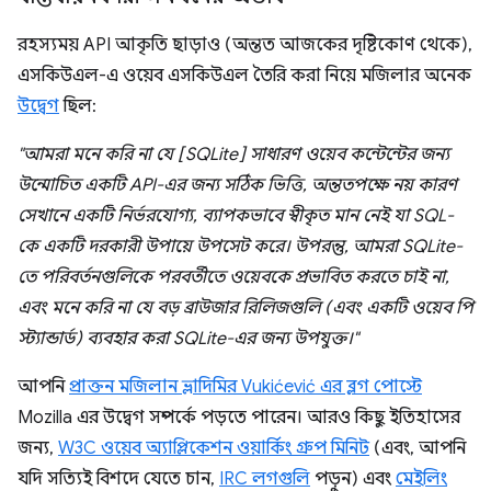
রহস্যময় API আকৃতি ছাড়াও (অন্তত আজকের দৃষ্টিকোণ থেকে),
এসকিউএল-এ ওয়েব এসকিউএল তৈরি করা নিয়ে মজিলার অনেক
উদ্বেগ
ছিল:
"আমরা মনে করি না যে [SQLite] সাধারণ ওয়েব কন্টেন্টের জন্য
উন্মোচিত একটি API-এর জন্য সঠিক ভিত্তি, অন্ততপক্ষে নয় কারণ
সেখানে একটি নির্ভরযোগ্য, ব্যাপকভাবে স্বীকৃত মান নেই যা SQL-
কে একটি দরকারী উপায়ে উপসেট করে। উপরন্তু, আমরা SQLite-
তে পরিবর্তনগুলিকে পরবর্তীতে ওয়েবকে প্রভাবিত করতে চাই না,
এবং মনে করি না যে বড় ব্রাউজার রিলিজগুলি (এবং একটি ওয়েব পি
স্ট্যান্ডার্ড) ব্যবহার করা SQLite-এর জন্য উপযুক্ত।"
আপনি
প্রাক্তন মজিলান ভ্লাদিমির Vukićević এর ব্লগ পোস্টে
Mozilla এর উদ্বেগ সম্পর্কে পড়তে পারেন। আরও কিছু ইতিহাসের
জন্য,
W3C ওয়েব অ্যাপ্লিকেশন ওয়ার্কিং গ্রুপ মিনিট
(এবং, আপনি
যদি সত্যিই বিশদে যেতে চান,
IRC লগগুলি
পড়ুন) এবং
মেইলিং