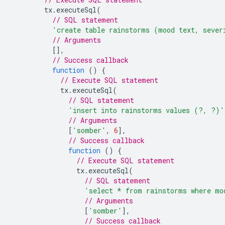
tx
.
executeSql
(
// SQL statement
'create table rainstorms (mood text, sever
// Arguments
[],
// Success callback
function
()
{
// Execute SQL statement
tx
.
executeSql
(
// SQL statement
'insert into rainstorms values (?, ?)'
// Arguments
[
'somber'
,
6
],
// Success callback
function
()
{
// Execute SQL statement
tx
.
executeSql
(
// SQL statement
'select * from rainstorms where mo
// Arguments
[
'somber'
],
// Success callback