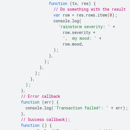
function
(
tx
,
res
)
{
// Do something with the result
var
row
=
res
.
rows
.
item
(
0
);
console
.
log
(
'rainstorm severity: '
+
row
.
severity
+
',  my mood: '
+
row
.
mood
,
);
},
);
},
);
},
);
},
// Error callback
function
(
err
)
{
console
.
log
(
'Transaction failed!: '
+
err
);
},
// Success callback);
function
()
{