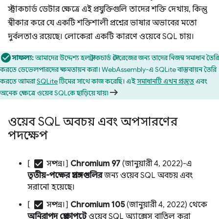
স্ট্রাকচার্ড ডেটার ক্ষেত্রে এই প্রযুক্তিগুলি তাদের শক্তি দেখায়, কিন্তু
স্বীকার করে যে একটি শক্তিশালী প্রশ্নের ভাষার অভাবের মতো
দুর্বলতাও রয়েছে। লোকেরা একটি কারণে ওয়েবে SQL চায়।
সাফল্য:
আমাদের উদ্দেশ্য হল স্ট্রাকচার্ড স্টোরেজের জন্য তাদের নিজস্ব সমাধান তৈরি
করতে ডেভেলপারদের ক্ষমতায়ন করা। WebAssembly-এ SQLite বাস্তবায়ন তৈরি
করতে আমরা
SQLite
টিমের সাথে কাজ করেছি। এই
সমাধানটি এখন প্রস্তুত
এবং
অনেক ক্ষেত্রে ওয়েব SQLকে ছাড়িয়ে যায়৷
ওয়েব SQL অবচয় এবং অপসারণের
পদক্ষেপ
check_box
[
সম্পন্ন।]
Chromium 97
(জানুয়ারী 4, 2022)-এ
তৃতীয়-পক্ষের প্রসঙ্গগুলির
জন্য ওয়েব SQL অবচয় এবং
সরানো হয়েছে।
check_box
[
সম্পন্ন।]
Chromium 105
(জানুয়ারী 4, 2022) থেকে
অনিরাপদ প্রেক্ষাপটে
ওয়েব SQL অ্যাক্সেস বাতিল করা