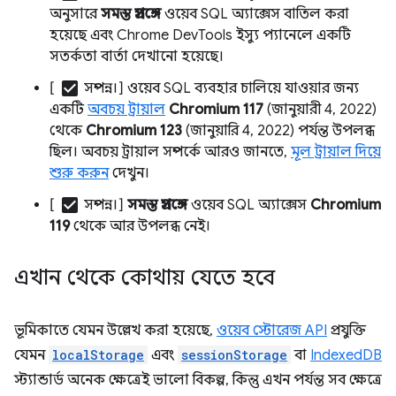
অনুসারে
সমস্ত প্রসঙ্গে
ওয়েব SQL অ্যাক্সেস বাতিল করা
হয়েছে এবং Chrome DevTools ইস্যু প্যানেলে একটি
সতর্কতা বার্তা দেখানো হয়েছে।
check_box
[
সম্পন্ন।] ওয়েব SQL ব্যবহার চালিয়ে যাওয়ার জন্য
একটি
অবচয় ট্রায়াল
Chromium 117
(জানুয়ারী 4, 2022)
থেকে
Chromium 123
(জানুয়ারি 4, 2022) পর্যন্ত উপলব্ধ
ছিল। অবচয় ট্রায়াল সম্পর্কে আরও জানতে,
মূল ট্রায়াল দিয়ে
শুরু করুন
দেখুন।
check_box
[
সম্পন্ন।]
সমস্ত প্রসঙ্গে
ওয়েব SQL অ্যাক্সেস
Chromium
119
থেকে আর উপলব্ধ নেই।
এখান থেকে কোথায় যেতে হবে
ভূমিকাতে যেমন উল্লেখ করা হয়েছে,
ওয়েব স্টোরেজ API
প্রযুক্তি
যেমন
localStorage
এবং
sessionStorage
বা
IndexedDB
স্ট্যান্ডার্ড অনেক ক্ষেত্রেই ভালো বিকল্প, কিন্তু এখন পর্যন্ত সব ক্ষেত্রে