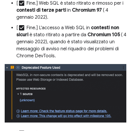
check_box
[
Fine.] Web SQL è stato ritirato e rimosso per i
contesti di terze parti
in
Chromium 97
( 4
gennaio 2022).
check_box
[
Fine.] L'accesso a Web SQL in
contesti non
sicuri
è stato ritirato a partire da
Chromium 105
( 4
gennaio 2022), quando è stato visualizzato un
messaggio di avviso nel riquadro dei problemi di
Chrome DevTools.