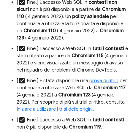
check_box
[
Fine.] L'accesso Web SQL in
contesti non
sicuri
non è più disponibile a partire da
Chromium
110
( 4 gennaio 2022). Un
policy aziendale
per
continuare a utilizzare la funzionalità è disponibile
da
Chromium 110
( 4 gennaio 2022) a
Chromium
123
( 4 gennaio 2022).
check_box
[
Fine.] L'accesso a Web SQL in
tutti i contesti
è
stato ritirato a partire da
Chromium 115
(4 gennaio
2022) e viene visualizzato un messaggio di avviso
nel riquadro dei problemi di Chrome DevTools.
check_box
[
Fine.] È stata disponibile una
prova di ritiro
per
continuare a utilizzare Web SQL da
Chromium 117
(4 gennaio 2022) a
Chromium 123
(4 gennaio
2022). Per scoprire di più sui trial di ritiro, consulta
Iniziare a utilizzare i trial delle origini
.
check_box
[
Fine.] L'accesso a Web SQL in
tutti i contesti
non è più disponibile da
Chromium 119
.