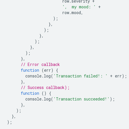
row
.
severity
+
',  my mood: '
+
row
.
mood
,
);
},
);
},
);
},
);
},
// Error callback
function
(
err
)
{
console
.
log
(
'Transaction failed!: '
+
err
);
},
// Success callback);
function
()
{
console
.
log
(
'Transaction succeeded!'
);
},
);
},
);