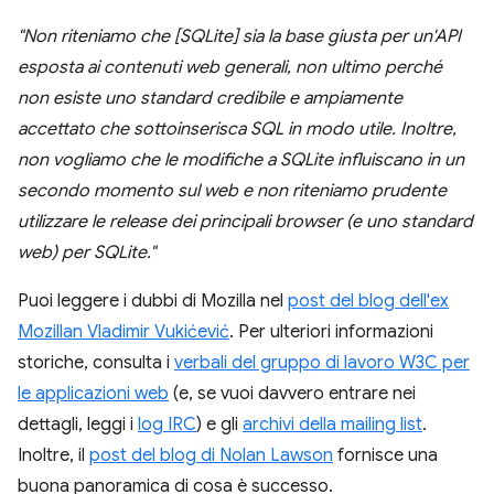
"Non riteniamo che [SQLite] sia la base giusta per un'API
esposta ai contenuti web generali, non ultimo perché
non esiste uno standard credibile e ampiamente
accettato che sottoinserisca SQL in modo utile. Inoltre,
non vogliamo che le modifiche a SQLite influiscano in un
secondo momento sul web e non riteniamo prudente
utilizzare le release dei principali browser (e uno standard
web) per SQLite."
Puoi leggere i dubbi di Mozilla nel
post del blog dell'ex
Mozillan Vladimir Vukićević
. Per ulteriori informazioni
storiche, consulta i
verbali del gruppo di lavoro W3C per
le applicazioni web
(e, se vuoi davvero entrare nei
dettagli, leggi i
log IRC
) e gli
archivi della mailing list
.
Inoltre, il
post del blog di Nolan Lawson
fornisce una
buona panoramica di cosa è successo.