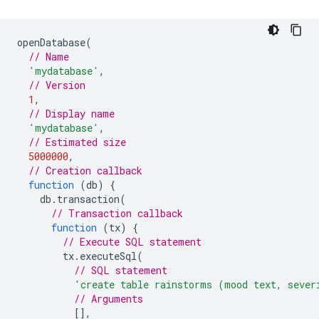
openDatabase
(
// Name
'mydatabase'
,
// Version
1
,
// Display name
'mydatabase'
,
// Estimated size
5000000
,
// Creation callback
function
(
db
)
{
db
.
transaction
(
// Transaction callback
function
(
tx
)
{
// Execute SQL statement
tx
.
executeSql
(
// SQL statement
'create table rainstorms (mood text, sever
// Arguments
[],