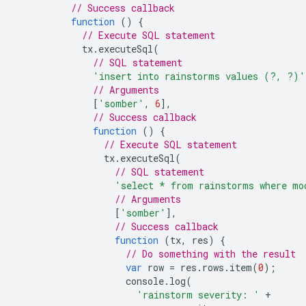
// Success callback
function
()
{
// Execute SQL statement
tx
.
executeSql
(
// SQL statement
'insert into rainstorms values (?, ?)'
// Arguments
[
'somber'
,
6
],
// Success callback
function
()
{
// Execute SQL statement
tx
.
executeSql
(
// SQL statement
'select * from rainstorms where mo
// Arguments
[
'somber'
],
// Success callback
function
(
tx
,
res
)
{
// Do something with the result
var
row
=
res
.
rows
.
item
(
0
);
console
.
log
(
'rainstorm severity: '
+