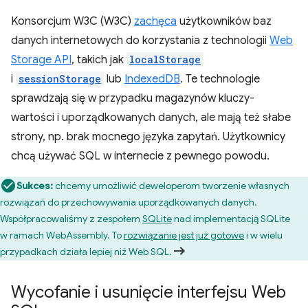
Konsorcjum W3C (W3C)
zachęca
użytkowników baz
danych internetowych do korzystania z technologii
Web
Storage API
, takich jak
localStorage
i
sessionStorage
lub
IndexedDB
. Te technologie
sprawdzają się w przypadku magazynów kluczy-
wartości i uporządkowanych danych, ale mają też słabe
strony, np. brak mocnego języka zapytań. Użytkownicy
chcą używać SQL w internecie z pewnego powodu.
Sukces:
chcemy umożliwić deweloperom tworzenie własnych
rozwiązań do przechowywania uporządkowanych danych.
Współpracowaliśmy z zespołem
SQLite
nad implementacją SQLite
w ramach WebAssembly. To
rozwiązanie jest już gotowe
i w wielu
przypadkach działa lepiej niż Web SQL.
Wycofanie i usunięcie interfejsu Web