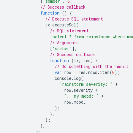
[
'somber'
,
6
],
// Success callback
function
()
{
// Execute SQL statement
tx
.
executeSql
(
// SQL statement
'select * from rainstorms where mo
// Arguments
[
'somber'
],
// Success callback
function
(
tx
,
res
)
{
// Do something with the result
var
row
=
res
.
rows
.
item
(
0
);
console
.
log
(
'rainstorm severity: '
+
row
.
severity
+
',  my mood: '
+
row
.
mood
,
);
},
);
},
);