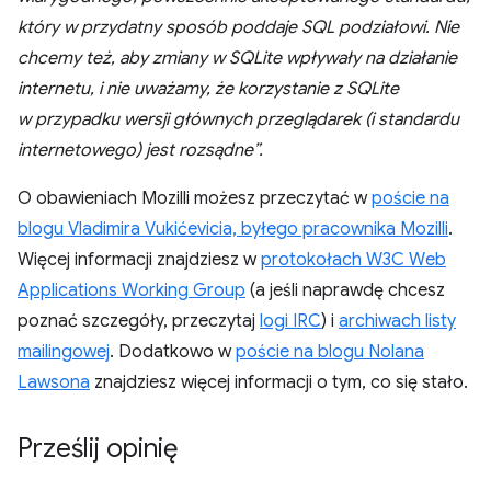
który w przydatny sposób poddaje SQL podziałowi. Nie
chcemy też, aby zmiany w SQLite wpływały na działanie
internetu, i nie uważamy, że korzystanie z SQLite
w przypadku wersji głównych przeglądarek (i standardu
internetowego) jest rozsądne”.
O obawieniach Mozilli możesz przeczytać w
poście na
blogu Vladimira Vukićevicia, byłego pracownika Mozilli
.
Więcej informacji znajdziesz w
protokołach W3C Web
Applications Working Group
(a jeśli naprawdę chcesz
poznać szczegóły, przeczytaj
logi IRC
) i
archiwach listy
mailingowej
. Dodatkowo w
poście na blogu Nolana
Lawsona
znajdziesz więcej informacji o tym, co się stało.
Prześlij opinię