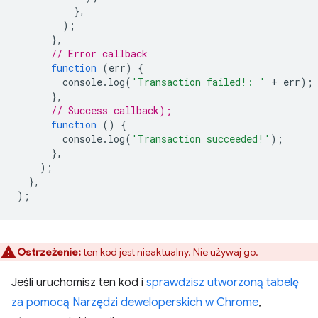
},
);
},
// Error callback
function
(
err
)
{
console
.
log
(
'Transaction failed!: '
+
err
);
},
// Success callback);
function
()
{
console
.
log
(
'Transaction succeeded!'
);
},
);
},
);
Ostrzeżenie:
ten kod jest nieaktualny. Nie używaj go.
Jeśli uruchomisz ten kod i
sprawdzisz utworzoną tabelę
za pomocą Narzędzi deweloperskich w Chrome
,