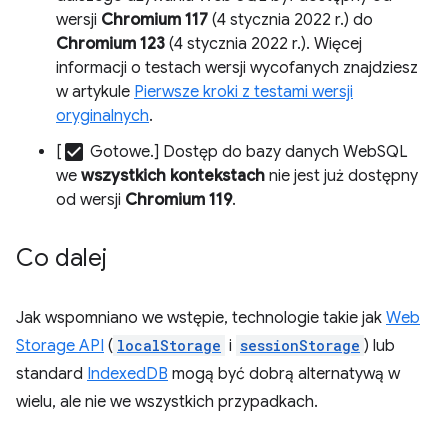
wersji
Chromium 117
(4 stycznia 2022 r.) do
Chromium 123
(4 stycznia 2022 r.). Więcej
informacji o testach wersji wycofanych znajdziesz
w artykule
Pierwsze kroki z testami wersji
oryginalnych
.
check_box
[
Gotowe.] Dostęp do bazy danych WebSQL
we
wszystkich kontekstach
nie jest już dostępny
od wersji
Chromium 119
.
Co dalej
Jak wspomniano we wstępie, technologie takie jak
Web
Storage API
(
localStorage
i
sessionStorage
) lub
standard
IndexedDB
mogą być dobrą alternatywą w
wielu, ale nie we wszystkich przypadkach.