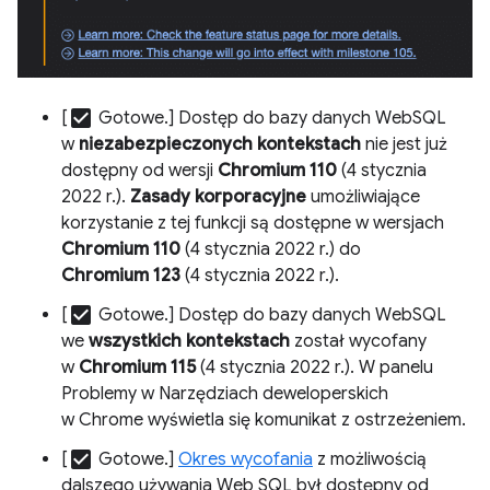
check_box
[
Gotowe.] Dostęp do bazy danych WebSQL
w
niezabezpieczonych kontekstach
nie jest już
dostępny od wersji
Chromium 110
(4 stycznia
2022 r.).
Zasady korporacyjne
umożliwiające
korzystanie z tej funkcji są dostępne w wersjach
Chromium 110
(4 stycznia 2022 r.) do
Chromium 123
(4 stycznia 2022 r.).
check_box
[
Gotowe.] Dostęp do bazy danych WebSQL
we
wszystkich kontekstach
został wycofany
w
Chromium 115
(4 stycznia 2022 r.). W panelu
Problemy w Narzędziach deweloperskich
w Chrome wyświetla się komunikat z ostrzeżeniem.
check_box
[
Gotowe.]
Okres wycofania
z możliwością
dalszego używania Web SQL był dostępny od