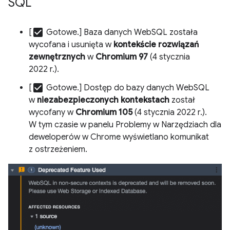
SQL
check_box
[
Gotowe.] Baza danych WebSQL została
wycofana i usunięta w
kontekście rozwiązań
zewnętrznych
w
Chromium 97
(4 stycznia
2022 r.).
check_box
[
Gotowe.] Dostęp do bazy danych WebSQL
w
niezabezpieczonych kontekstach
został
wycofany w
Chromium 105
(4 stycznia 2022 r.).
W tym czasie w panelu Problemy w Narzędziach dla
deweloperów w Chrome wyświetlano komunikat
z ostrzeżeniem.