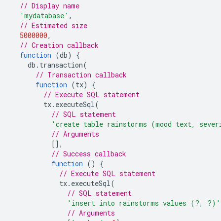
// Display name
'mydatabase'
,
// Estimated size
5000000
,
// Creation callback
function
(
db
)
{
db
.
transaction
(
// Transaction callback
function
(
tx
)
{
// Execute SQL statement
tx
.
executeSql
(
// SQL statement
'create table rainstorms (mood text, sever
// Arguments
[],
// Success callback
function
()
{
// Execute SQL statement
tx
.
executeSql
(
// SQL statement
'insert into rainstorms values (?, ?)'
// Arguments