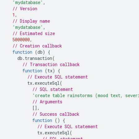
'mydatabase'
,
// Version
1
,
// Display name
'mydatabase'
,
// Estimated size
5000000
,
// Creation callback
function
(
db
)
{
db
.
transaction
(
// Transaction callback
function
(
tx
)
{
// Execute SQL statement
tx
.
executeSql
(
// SQL statement
'create table rainstorms (mood text, sever
// Arguments
[],
// Success callback
function
()
{
// Execute SQL statement
tx
.
executeSql
(
// SQL statement