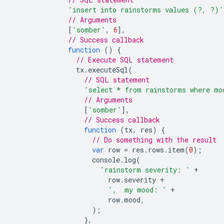
'insert into rainstorms values (?, ?)'
// Arguments
[
'somber'
,
6
],
// Success callback
function
()
{
// Execute SQL statement
tx
.
executeSql
(
// SQL statement
'select * from rainstorms where mo
// Arguments
[
'somber'
],
// Success callback
function
(
tx
,
res
)
{
// Do something with the result
var
row
=
res
.
rows
.
item
(
0
);
console
.
log
(
'rainstorm severity: '
+
row
.
severity
+
',  my mood: '
+
row
.
mood
,
);
},