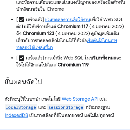
และข้อความเตือนจะแสดงในแผงปัญหาของเครื่องมือสำหรับ
นักพัฒนาเว็บใน Chrome
check_box
[
เสร็จแล้ว]
ช่วงทดลองการเลิกใช้งาน
เพื่อใช้ Web SQL
ต่อไปมีให้บริการตั้งแต่
Chromium 117
( 4 มกราคม 2022)
ถึง
Chromium 123
( 4 มกราคม 2022) ดูข้อมูลเพิ่มเติม
เกี่ยวกับการทดลองเลิกใช้งานได้ที่หัวข้อ
เริ่มต้นใช้งานการ
ทดลองใช้แหล่งที่มา
check_box
[
เสร็จแล้ว] การเข้าถึง Web SQL ใน
บริบททั้งหมด
จะ
ใช้ไม่ได้อีกต่อไปตั้งแต่
Chromium 119
ขั้นตอนถัดไป
ดังที่ระบุไว้ในบทนำ เทคโนโลยี
Web Storage API
เช่น
localStorage
และ
sessionStorage
หรือมาตรฐาน
IndexedDB
เป็นทางเลือกที่ดีในหลายกรณี แต่ไม่ใช่ทุกกรณี