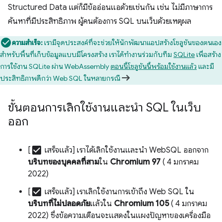
Structured Data แต่ก็มีข้ออ่อนแอด้วยเช่นกัน เช่น ไม่มีภาษาการ
ค้นหาที่มีประสิทธิภาพ ผู้คนต้องการ SQL บนเว็บด้วยเหตุผล
ความสําเร็จ:
เรามีจุดประสงค์ที่จะช่วยให้นักพัฒนาแอปสร้างโซลูชันของตนเอง
สําหรับพื้นที่เก็บข้อมูลแบบมีโครงสร้าง เราได้ทํางานร่วมกับทีม
SQLite
เพื่อสร้าง
การใช้งาน SQLite ผ่าน WebAssembly
ตอนนี้โซลูชันนี้พร้อมใช้งานแล้ว
และมี
ประสิทธิภาพดีกว่า Web SQL ในหลายกรณี
ขั้นตอนการเลิกใช้งานและนํา SQL ในเว็บ
ออก
check_box
[
เสร็จแล้ว] เราได้เลิกใช้งานและนํา WebSQL ออกจาก
บริบทของบุคคลที่สาม
ใน
Chromium 97
( 4 มกราคม
2022)
check_box
[
เสร็จแล้ว] เราเลิกใช้งานการเข้าถึง Web SQL ใน
บริบทที่ไม่ปลอดภัย
แล้วใน
Chromium 105
( 4 มกราคม
2022) ซึ่งข้อความเตือนจะแสดงในแผงปัญหาของเครื่องมือ