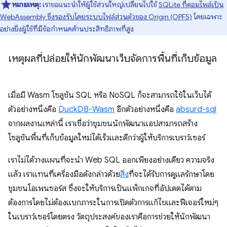
หมายเหตุ:
เราขอแนะนำให้ผู้ใช้ส่วนใหญ่เปลี่ยนไปใช้
SQLite ที่คอมไพล์เป็น
WebAssembly ซึ่งรองรับโดยระบบไฟล์ส่วนตัวของ Origin (OPFS)
โดยเฉพาะ
อย่างยิ่งผู้ใช้ที่มีข้อกำหนดด้านประสิทธิภาพที่สูง
เหตุผลที่ปล่อยให้นักพัฒนาเว็บจัดการพื้นที่เก็บข้อมูล
เมื่อมี Wasm โซลูชัน SQL หรือ NoSQL ก็จะสามารถใช้ในเว็บได้
ตัวอย่างหนึ่งคือ
DuckDB-Wasm
อีกตัวอย่างหนึ่งคือ
absurd-sql
จากผลงานเหล่านี้ เราเชื่อว่าชุมชนนักพัฒนาแอปสามารถสร้าง
โซลูชันพื้นที่เก็บข้อมูลใหม่ได้เร็วและดีกว่าผู้ให้บริการเบราว์เซอร์
เราไม่ได้วางแผนที่จะนำ Web SQL ออกเพียงอย่างเดียว ความจริง
แล้ว เราแทนที่เครื่องมือดังกล่าวด้วย
สิ่ง
ที่จะได้รับการดูแลรักษาโดย
ชุมชนโอเพนซอร์ส ซึ่งจะให้บริการเป็นแพ็กเกจที่อัปเดตได้ตาม
ต้องการโดยไม่ต้องแบกภาระในการเปิดตัวการแก้ไขและฟีเจอร์ใหม่ๆ
ในเบราว์เซอร์โดยตรง วัตถุประสงค์ของเราคือการช่วยให้นักพัฒนา