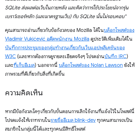
SQLite ส่งผลต่อเว็บในภายหลัง และคิดว่าการใช้ประโยชน์จากรุ่น
เบราว์เซอร์หลัก (และมาตรฐานเว็บ) กับ SQLite นั้นไม่รอบคอบ"
คุณสามารถอ่านเกี่ยวกับข้อกังวลของ Mozilla ได้ใน
บล็อกโพสต์ของ
Vladimir Vukićević อดีตพนักงาน Mozilla
ดูประวัติเพิ่มเติมได้ใน
บันทึกการประชุมของกลุ่มทํางานเกี่ยวกับเว็บแอปพลิเคชันของ
W3C
(และหากต้องการดูรายละเอียดจริงๆ โปรดอ่าน
บันทึก IRC
)
และ
ที่เก็บอีเมล
) นอกจากนี้
บล็อกโพสต์ของ Nolan Lawson
ยังให้
ภาพรวมที่ดีเกี่ยวกับสิ่งที่เกิดขึ้น
ความคิดเห็น
หากมีข้อกังวล
ใดๆ
เกี่ยวกับขั้นตอนการเลิกใช้งานที่แจ้งไว้ในโพสต์นี้
โปรดแจ้งให้เราทราบใน
รายชื่ออีเมล blink-dev
ทุกคนสามารถเป็น
สมาชิกในกลุ่มนี้ได้และทุกคนมีสิทธิ์โพสต์