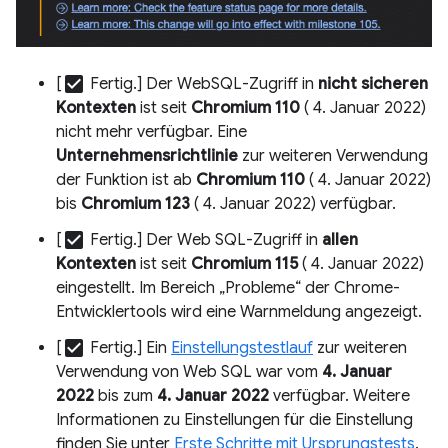
check_box
[
Fertig.] Der WebSQL-Zugriff in
nicht sicheren
Kontexten
ist seit
Chromium 110
( 4. Januar 2022)
nicht mehr verfügbar. Eine
Unternehmensrichtlinie
zur weiteren Verwendung
der Funktion ist ab
Chromium 110
( 4. Januar 2022)
bis
Chromium 123
( 4. Januar 2022) verfügbar.
check_box
[
Fertig.] Der Web SQL-Zugriff in
allen
Kontexten
ist seit
Chromium 115
( 4. Januar 2022)
eingestellt. Im Bereich „Probleme“ der Chrome-
Entwicklertools wird eine Warnmeldung angezeigt.
check_box
[
Fertig.] Ein
Einstellungstestlauf
zur weiteren
Verwendung von Web SQL war vom
4. Januar
2022
bis zum
4. Januar 2022
verfügbar. Weitere
Informationen zu Einstellungen für die Einstellung
finden Sie unter
Erste Schritte mit Ursprungstests
.