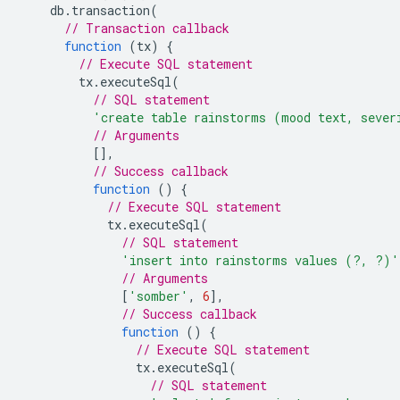
db
.
transaction
(
// Transaction callback
function
(
tx
)
{
// Execute SQL statement
tx
.
executeSql
(
// SQL statement
'create table rainstorms (mood text, sever
// Arguments
[],
// Success callback
function
()
{
// Execute SQL statement
tx
.
executeSql
(
// SQL statement
'insert into rainstorms values (?, ?)'
// Arguments
[
'somber'
,
6
],
// Success callback
function
()
{
// Execute SQL statement
tx
.
executeSql
(
// SQL statement