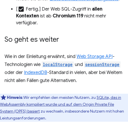
check_box
[
Fertig.] Der Web SQL-Zugriff in
allen
Kontexten
ist ab
Chromium 119
nicht mehr
verfügbar.
So geht es weiter
Wie in der Einleitung erwähnt, sind
Web Storage API
-
Technologien wie
localStorage
und
sessionStorage
oder der
IndexedDB
-Standard in vielen, aber bei Weitem
nicht allen Fällen gute Alternativen.
Hinweis
:Wir empfehlen den meisten Nutzern, zu
SQLite, das in
WebAssembly kompiliert wurde und auf dem Origin Private File
System (OPFS) basiert
zu wechseln, insbesondere Nutzern mit hohen
Leistungsanforderungen.