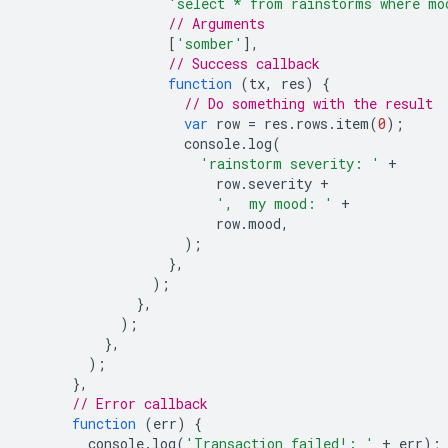
'select * from rainstorms where mo
// Arguments
[
'somber'
],
// Success callback
function
(
tx
,
res
)
{
// Do something with the result
var
row
=
res
.
rows
.
item
(
0
);
console
.
log
(
'rainstorm severity: '
+
row
.
severity
+
',  my mood: '
+
row
.
mood
,
);
},
);
},
);
},
);
},
// Error callback
function
(
err
)
{
console
.
log
(
'Transaction failed!: '
+
err
);