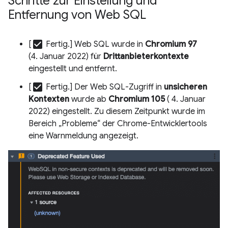
Schritte zur Einstellung und
Entfernung von Web SQL
check_box
[
Fertig.] Web SQL wurde in
Chromium 97
(4. Januar 2022) für
Drittanbieterkontexte
eingestellt und entfernt.
check_box
[
Fertig.] Der Web SQL-Zugriff in
unsicheren
Kontexten
wurde ab
Chromium 105
( 4. Januar
2022) eingestellt. Zu diesem Zeitpunkt wurde im
Bereich „Probleme“ der Chrome-Entwicklertools
eine Warnmeldung angezeigt.