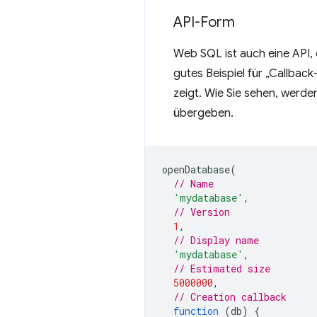
API-Form
Web SQL ist auch eine API, 
gutes Beispiel für „Callback
zeigt. Wie Sie sehen, werd
übergeben.
openDatabase
(
// Name
'mydatabase'
,
// Version
1
,
// Display name
'mydatabase'
,
// Estimated size
5000000
,
// Creation callback
function
(
db
)
{