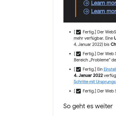
check_box
[
Fertig.] Der WebS
mehr verfügbar. Eine
4. Januar 2022) bis
Ch
check_box
[
Fertig.] Der Web 
Bereich „Probleme“ d
check_box
[
Fertig.] Ein
Einste
4. Januar 2022
verfügb
Schritte mit Ursprungs
check_box
[
Fertig.] Der Web 
So geht es weiter