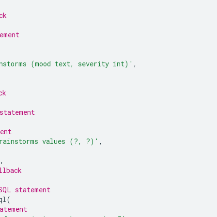
ck
ement
nstorms (mood text, severity int)'
,
ck
statement
ent
rainstorms values (?, ?)'
,
,
llback
SQL statement
ql
(
atement