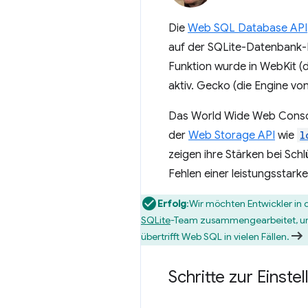
Die
Web SQL Database API
auf der SQLite-Datenbank-
Funktion wurde in WebKit (d
aktiv. Gecko (die Engine vo
Das World Wide Web Cons
der
Web Storage API
wie
l
zeigen ihre Stärken bei Sc
Fehlen einer leistungsstar
Erfolg
:Wir möchten Entwickler in 
SQLite
-Team zusammengearbeitet, um
übertrifft Web SQL in vielen Fällen.
Schritte zur Einst