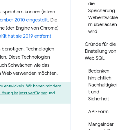
die
Speicherung
s speichern können (intern
Webentwickle
ember 2010 eingestellt
. Die
rn überlassen
gine (der Engine von Chrome)
wird
it hat sie 2019 entfernt
.
Gründe für die
n benötigen, Technologien
Einstellung von
en. Diese Technologien
Web SQL
 auch Schwächen wie das
Bedenken
 im Web verwenden möchten.
hinsichtlich
Nachhaltigkei
 zu entwickeln. Wir haben mit dem
t und
Lösung ist jetzt verfügbar
und
Sicherheit
API-Form
Mangelnder