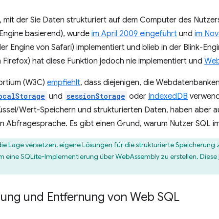
, mit der Sie Daten strukturiert auf dem Computer des Nutzer
Engine basierend), wurde
im April 2009 eingeführt
und
im Nov
er Engine von Safari) implementiert und blieb in der Blink-En
n Firefox) hat diese Funktion jedoch nie implementiert und
WebK
ortium (W3C)
empfiehlt
, dass diejenigen, die Webdatenbanke
ocalStorage
und
sessionStorage
oder
IndexedDB
verwend
hlüssel/Wert-Speichern und strukturierten Daten, haben aber
ken Abfragesprache. Es gibt einen Grund, warum Nutzer SQL
die Lage versetzen, eigene Lösungen für die strukturierte Speicherung
 eine SQLite-Implementierung über WebAssembly zu erstellen. Diese
ellung und Entfernung von Web SQL