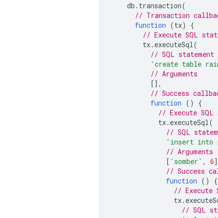
db
.
transaction
(
// Transaction callba
function
(
tx
)
{
// Execute SQL stat
tx
.
executeSql
(
// SQL statement
'create table rai
// Arguments
[],
// Success callba
function
()
{
// Execute SQL 
tx
.
executeSql
(
// SQL statem
'insert into 
// Arguments
[
'somber'
,
6
]
// Success ca
function
()
{
// Execute 
tx
.
executeS
// SQL st