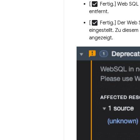
check_box
[
Fertig.] Web SQL
entfernt.
check_box
[
Fertig.] Der Web 
eingestellt. Zu diese
angezeigt.