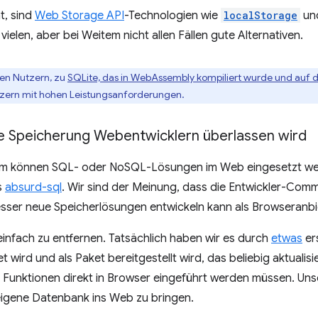
t, sind
Web Storage API
-Technologien wie
localStorage
un
vielen, aber bei Weitem nicht allen Fällen gute Alternativen.
en Nutzern, zu
SQLite, das in WebAssembly kompiliert wurde und auf d
zern mit hohen Leistungsanforderungen.
e Speicherung Webentwicklern überlassen wird
m können SQL- oder NoSQL-Lösungen im Web eingesetzt werde
s
absurd-sql
. Wir sind der Meinung, dass die Entwickler-Com
esser neue Speicherlösungen entwickeln kann als Browseranbi
infach zu entfernen. Tatsächlich haben wir es durch
etwas
er
wird und als Paket bereitgestellt wird, das beliebig aktualis
Funktionen direkt in Browser eingeführt werden müssen. Unser 
 eigene Datenbank ins Web zu bringen.