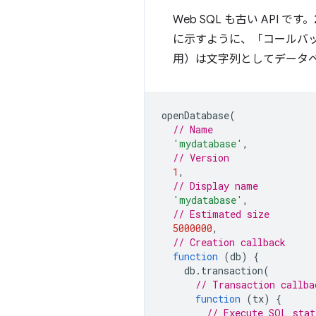
Web SQL も古い API
に示すように、「コールバッ
用）は文字列としてデータベ
openDatabase
(
// Name
'mydatabase'
,
// Version
1
,
// Display name
'mydatabase'
,
// Estimated size
5000000
,
// Creation callback
function
(
db
)
{
db
.
transaction
(
// Transaction callba
function
(
tx
)
{
// Execute SQL stat