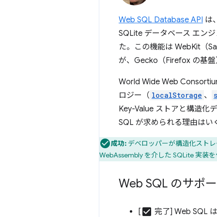
Web SQL Database API
は
SQLite データベース エ
た。この機能は WebKit（S
が、Gecko（Firefox 
World Wide Web C
ロジー（
localStorage
、
Key-Value ストア
SQL が求められる理由は
成功:
デベロッパーが構造化ストレー
WebAssembly を介した SQLite
Web SQL のサ
check_box
[
完了] Web SQL 