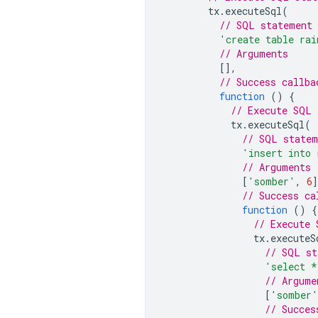
tx
.
executeSql
(
// SQL statement
'create table rai
// Arguments
[],
// Success callba
function
()
{
// Execute SQL 
tx
.
executeSql
(
// SQL statem
'insert into 
// Arguments
[
'somber'
,
6
]
// Success ca
function
()
{
// Execute 
tx
.
executeS
// SQL st
'select *
// Argume
[
'somber'
// Succes