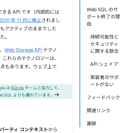
Web SQL のサ
る API です（内部的には
ポート終了の理
2010 年 11 月に廃止
されまし
由
基盤）でもアクティブのままでした
た。
持続可能性と
セキュリティ
て、
Web Storage API
テクノ
に関する懸念
。これらのテクノロジーは、
API シェイプ
の弱点もあります。ウェブ上で
実装者のサポ
ートがない
e は
SQLite
チームと協力して、
b SQL よりも優れています。
フィードバック
関連リンク
謝辞
パーティ コンテキスト
から