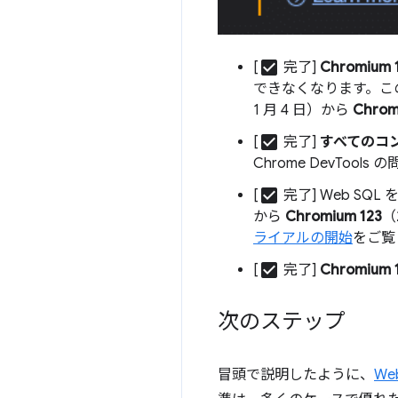
check_box
[
完了]
Chromium 
できなくなります。こ
1 月 4 日）から
Chrom
check_box
[
完了]
すべてのコ
Chrome DevTo
check_box
[
完了] Web SQ
から
Chromium 123
（
ライアルの開始
をご覧
check_box
[
完了]
Chromium 
次のステップ
冒頭で説明したように、
Web