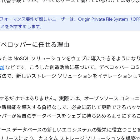
た代替手段ですが、すべてのケースで優れているわけではあり
フォーマンス要件が厳しいユーザーは、
Origin Private File Syst
とをおすすめします。
デベロッパーに任せる理由
L または NoSQL ソリューションをウェブに導入できるように
ql
などです。こうした創造活動に基づいて、デベロッパー コミ
方法で、新しいストレージ ソリューションをイテレーションし
QL を削除するだけではありません。実際には、オープンソース コミ
や新機能を導入する負担なしで、必要に応じて更新できるパッ
パーが独自のデータベースをウェブに持ち込めるようにすることが
ソース データベースの新しいエコシステムの繁栄に役立つこと
リリースにより、カスタム ストレージ ソリューションを構築