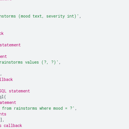
nstorms (mood text, severity int)'
,
ck
statement
ent
rainstorms values (?, ?)'
,
,
llback
SQL statement
ql
(
atement
 from rainstorms where mood = ?'
,
nts
],
s callback