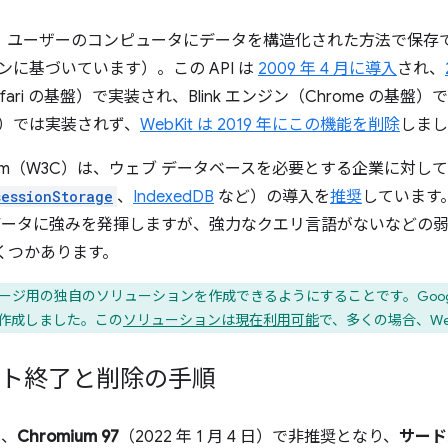
、ユーザーのコンピュータにデータを構造化された方法で保存でき
ンジンに基づいています）。この API は
2009 年 4 月に導入
され、
afari の基盤）で実装され、Blink エンジン（Chrome の
の基盤）では実装されず、
WebKit は 2019 年にこの機能を削除
しまし
onsortium（W3C）は、ウェブ データベースを必要とする企業に対し
sessionStorage
、
IndexedDB
など）の導入を
推奨
しています
と構造化データに強みを発揮しますが、強力なクエリ言語がないなど
いくつかあります。
ジ用の独自のソリューションを作成できるようにすることです。Googl
 実装を作成しました。この
ソリューションは現在利用可能
で、多くの場合、We
ポート終了と削除の手順
は、
Chromium 97
（2022 年 1 月 4 日）で非推奨となり、
サード