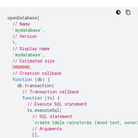
openDatabase
(
// Name
'mydatabase'
,
// Version
1
,
// Display name
'mydatabase'
,
// Estimated size
5000000
,
// Creation callback
function
(
db
)
{
db
.
transaction
(
// Transaction callback
function
(
tx
)
{
// Execute SQL statement
tx
.
executeSql
(
// SQL statement
'create table rainstorms (mood text, sever
// Arguments
[],