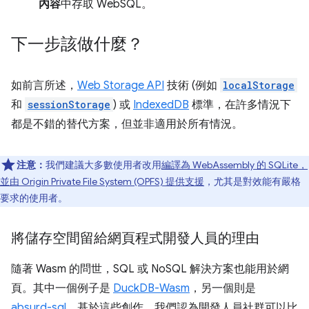
內容
中存取 WebSQL。
下一步該做什麼？
如前言所述，
Web Storage API
技術 (例如
localStorage
和
sessionStorage
) 或
IndexedDB
標準，在許多情況下
都是不錯的替代方案，但並非適用於所有情況。
注意：
我們建議大多數使用者改用
編譯為 WebAssembly 的 SQLite，
並由 Origin Private File System (OPFS) 提供支援
，尤其是對效能有嚴格
要求的使用者。
將儲存空間留給網頁程式開發人員的理由
隨著 Wasm 的問世，SQL 或 NoSQL 解決方案也能用於網
頁。其中一個例子是
DuckDB-Wasm
，另一個則是
absurd-sql
。基於這些創作，我們認為開發人員社群可以比