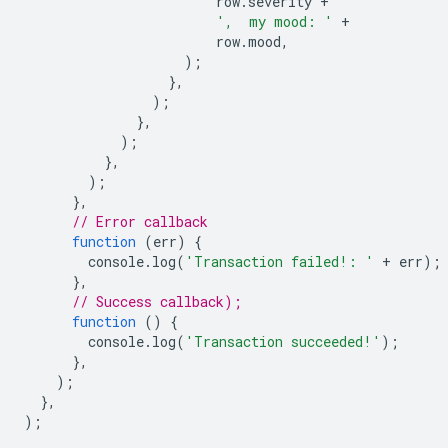
row
.
severity
+
',  my mood: '
+
row
.
mood
,
);
},
);
},
);
},
);
},
// Error callback
function
(
err
)
{
console
.
log
(
'Transaction failed!: '
+
err
);
},
// Success callback);
function
()
{
console
.
log
(
'Transaction succeeded!'
);
},
);
},
);