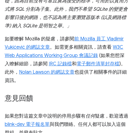
礎，因為目前沒有可靠且廣為接受的標準，可用於以實用方
式將 SQL 分割為子集。此外，我們不希望 SQLite 的變更會
影響日後的網路，也不認為將主要瀏覽器版本 (以及網路標
準) 納入 SQLite 是明智之舉。」
如要瞭解 Mozilla 的疑慮，請參閱
前 Mozilla 員工 Vladimir
Vukićević 的網誌文章
。如需更多相關資訊，請查看
W3C
Web Applications Working Group 會議記錄
(如果您想深
入瞭解細節，請參閱
IRC 記錄檔
和
電子郵件清單封存檔
)。
此外，
Nolan Lawson 的網誌文章
也提供了相關事件的詳細
資訊。
意見回饋
如果您對這篇文章中說明的停用步驟有
任何
疑慮，歡迎透過
blink-dev 電子報名單
與我們聯絡。任何人都可以加入這個
群組，並發布貼文。