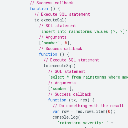
// Success callback
function
()
{
// Execute SQL statement
tx
.
executeSql
(
// SQL statement
'insert into rainstorms values (?, ?)'
// Arguments
[
'somber'
,
6
],
// Success callback
function
()
{
// Execute SQL statement
tx
.
executeSql
(
// SQL statement
'select * from rainstorms where mo
// Arguments
[
'somber'
],
// Success callback
function
(
tx
,
res
)
{
// Do something with the result
var
row
=
res
.
rows
.
item
(
0
);
console
.
log
(
'rainstorm severity: '
+