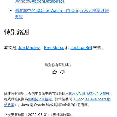
(Window#openDatabase)
瀏覽器中的 SQLite Wasm，由 Origin 私人檔案系統
支援
特別銘謝
本文經
Joe Medley
、
Ben Morss
和
Joshua Bell
審查。
這對你有幫助嗎？
除非另有註明，否則本頁面中的內容是採用
創用 CC 姓名標示 4.0 授權
，
程式碼範例則為
阿帕契 2.0 授權
。詳情請參閱《
Google Developers 網
站政策
》。Java 是 Oracle 和/或其關聯企業的註冊商標。
上次更新時間：2022-08-31 (世界標準時間)。