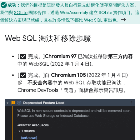
成功：
我們的目標是讓開發人員自行建立結構化儲存空間解決方案。
我們與
SQLite
團隊合作，透過 WebAssembly 建立 SQLite 實作項目。這
個
解決方案現已就緒
，且在許多情況下都比 Web SQL 更出色。
Web SQL 淘汰和移除步驟
check_box
[
完成。]
Chromium 97
已淘汰並移除
第三方內容
中的 WebSQL (2022 年 1 月 4 日)。
check_box
[
完成。]自
Chromium 105
(2022 年 1 月 4 日)
起，
不安全內容
中的 Web SQL 存取功能已淘汰，
Chrome DevTools「問題」面板會顯示警告訊息。