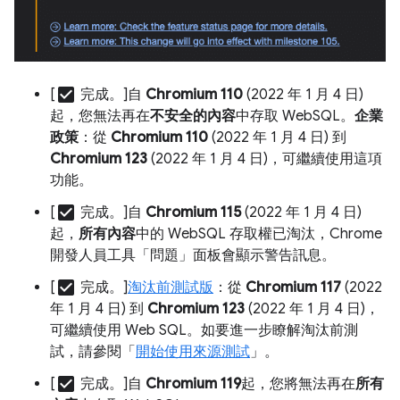
check_box
[
完成。]自
Chromium 110
(2022 年 1 月 4 日)
起，您無法再在
不安全的內容
中存取 WebSQL。
企業
政策
：從
Chromium 110
(2022 年 1 月 4 日) 到
Chromium 123
(2022 年 1 月 4 日)，可繼續使用這項
功能。
check_box
[
完成。]自
Chromium 115
(2022 年 1 月 4 日)
起，
所有內容
中的 WebSQL 存取權已淘汰，Chrome
開發人員工具「問題」面板會顯示警告訊息。
check_box
[
完成。]
淘汰前測試版
：從
Chromium 117
(2022
年 1 月 4 日) 到
Chromium 123
(2022 年 1 月 4 日)，
可繼續使用 Web SQL。如要進一步瞭解淘汰前測
試，請參閱「
開始使用來源測試
」。
check_box
[
完成。]自
Chromium 119
起，您將無法再在
所有