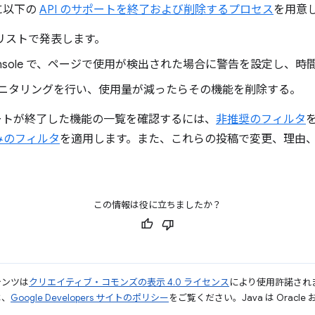
的に以下の
API のサポートを終了および削除するプロセス
を用意
リストで発表します。
ols Console で、ページで使用が検出された場合に警告を設定し
ニタリングを行い、使用量が減ったらその機能を削除する。
m でサポートが終了した機能の一覧を確認するには、
非推奨のフィルタ
みのフィルタ
を適用します。また、これらの投稿で変更、理由
この情報は役に立ちましたか？
テンツは
クリエイティブ・コモンズの表示 4.0 ライセンス
により使用許諾され
は、
Google Developers サイトのポリシー
をご覧ください。Java は Orac