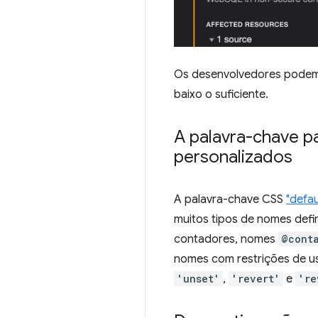
Os desenvolvedores podem 
baixo o suficiente.
A palavra-chave p
personalizados
A palavra-chave CSS
"defau
muitos tipos de nomes defi
contadores, nomes
@cont
nomes com restrições de us
'unset'
,
'revert'
e
're