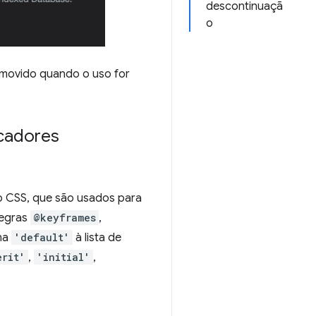
descontinuaçã
o
movido quando o uso for
icadores
o CSS, que são usados para
regras
@keyframes
,
ona
'default'
à lista de
erit'
,
'initial'
,