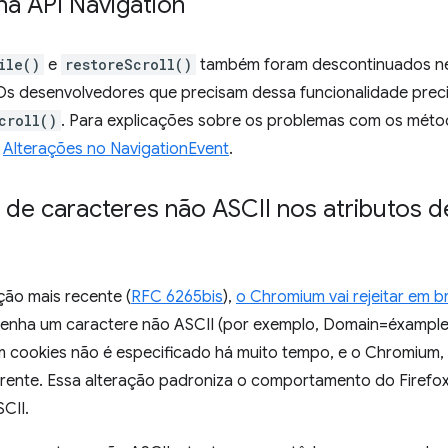
a API Navigation
ile()
e
restoreScroll()
também foram descontinuados ne
 Os desenvolvedores que precisam dessa funcionalidade prec
croll()
. Para explicações sobre os problemas com os méto
e
Alterações no NavigationEvent
.
de caracteres não ASCII nos atributos d
ação mais recente (
RFC 6265bis
),
o Chromium vai rejeitar em b
ntenha um caractere não ASCII (por exemplo, Domain=éxample
 cookies não é especificado há muito tempo, e o Chromium, o
ente. Essa alteração padroniza o comportamento do Firefox 
CII.