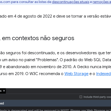
.com para consultar as listas de
descontinuações atuais
e
remoções a
ado em 4 de agosto de 2022 e deve se tornar a versão estáve
em contextos não seguros
o seguros foi descontinuado, e os desenvolvedores que ten
o um aviso no painel "Problemas". O padrão do Web SQL Dat
2009 e abandonado em novembro de 2010. A Gecko nunca impl
curso em 2019. O W3C recomenda o
Web Storage
e o
Indexe