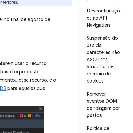
nteriores
.
Descontinuaçõ
es na API
l no final de agosto de
Navigation
Suspensão do
uso de
caracteres não
ASCII nos
tarem usar o recurso
atributos de
abase foi proposto
domínio de
ementou esse recurso, e o
cookies
dDB
para aqueles que
Remover
eventos DOM
de rolagem por
gestos
Política de