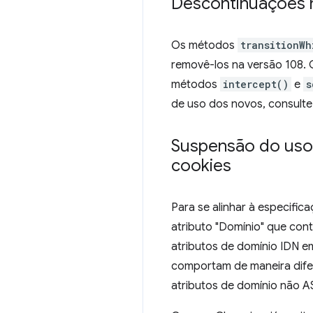
Descontinuações n
Os métodos
transitionWh
removê-los na versão 108.
métodos
intercept()
e
s
de uso dos novos, consult
Suspensão do uso 
cookies
Para se alinhar à especific
atributo "Domínio" que co
atributos de domínio IDN em
comportam de maneira difer
atributos de domínio não AS