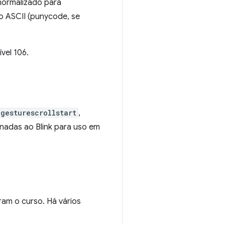
normalizado para
o ASCII (punycode, se
vel 106.
gesturescrollstart
,
onadas ao Blink para uso em
ram o curso. Há vários