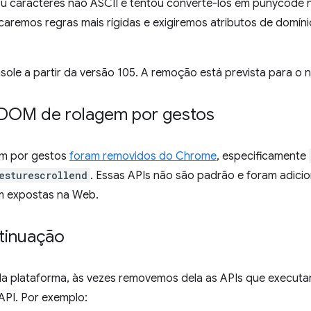
u caracteres não ASCII e tentou convertê-los em punycode 
aremos regras mais rígidas e exigiremos atributos de domíni
ole a partir da versão 105. A remoção está prevista para o ní
DOM de rolagem por gestos
m por gestos
foram removidos do Chrome
, especificamente
esturescrollend
. Essas APIs não são padrão e foram adici
m expostas na Web.
ntinuação
da plataforma, às vezes removemos dela as APIs que executa
API. Por exemplo: