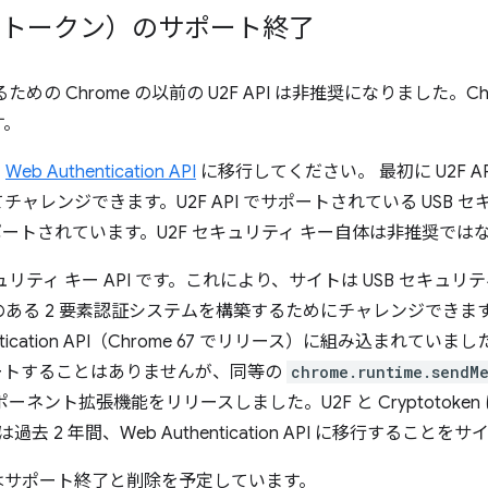
リプトトークン）のサポート終了
の Chrome の以前の U2F API は非推奨になりました。Ch
す。
、
Web Authentication API
に移行してください。 最初に U2F 
ャレンジできます。U2F API でサポートされている USB セ
API でもサポートされています。U2F セキュリティ キー自体は非推
のセキュリティ キー API です。これにより、サイトは USB セキ
ある 2 要素認証システムを構築するためにチャレンジできます
ication API（Chrome 67 でリリース）に組み込まれていました
直接サポートすることはありませんが、同等の
chrome.runtime.sendM
うコンポーネント拡張機能をリリースしました。U2F と Cryptotok
過去 2 年間、Web Authentication API に移行するこ
はサポート終了と削除を予定しています。