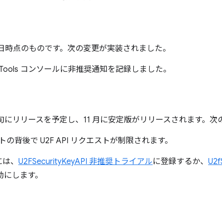
月 23 日時点のものです。次の変更が実装されました。
vTools コンソールに非推奨通知を記録しました。
0 月下旬にリリースを予定し、11 月に安定版がリリースされます
の背後で U2F API リクエストが制限されます。
には、
U2FSecurityKeyAPI 非推奨トライアル
に登録するか、
U2f
効にします。