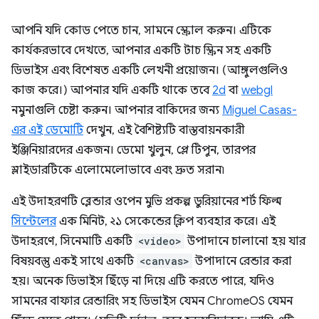
আপনি যদি কোড পেতে চান, সামনে স্ক্রোল করুন। এটিকে
কার্যকরভাবে দেখতে, আপনার একটি টাচ স্ক্রিন সহ একটি
ডিভাইস এবং বিশেষত একটি লেখনী প্রয়োজন। (আঙ্গুলগুলিও
কাজ করে।) আপনার যদি একটি থাকে তবে
2d
বা
webgl
নমুনাগুলি চেষ্টা করুন। আপনার বাকিদের জন্য
Miguel Casas-
এর এই ডেমোটি
দেখুন, এই বৈশিষ্ট্যটি বাস্তবায়নকারী
ইঞ্জিনিয়ারদের একজন। ডেমো খুলুন, প্লে টিপুন, তারপর
স্লাইডারটিকে এলোমেলোভাবে এবং দ্রুত সরান৷
এই উদাহরণটি ব্লেন্ডার ওপেন মুভি প্রকল্প ডুরিয়ানের শর্ট ফিল্ম
সিন্টেলের
এক মিনিট, ২১ সেকেন্ডের ক্লিপ ব্যবহার করে। এই
উদাহরণে, সিনেমাটি একটি
<video>
উপাদানে চালানো হয় যার
বিষয়বস্তু একই সাথে একটি
<canvas>
উপাদানে রেন্ডার করা
হয়। অনেক ডিভাইস ছিঁড়ে না দিয়ে এটি করতে পারে, যদিও
সামনের বাফার রেন্ডারিং সহ ডিভাইস যেমন ChromeOS যেমন