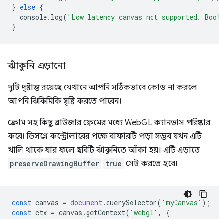
}
else
{
console
.
log
(
'Low latency canvas not supported. Boo
}
ঝাঁকুনি এড়ানো
দুটি দৃষ্টান্ত রয়েছে যেখানে আপনি সঠিকভাবে কোড না করলে
আপনি ঝিকিমিকি সৃষ্টি করতে পারেন।
ক্রোম সহ কিছু ব্রাউজার ফ্রেমের মধ্যে WebGL ক্যানভাস পরিষ্কার
করে। ডিসপ্লে কন্ট্রোলারের পক্ষে বাফারটি পড়া সম্ভব যখন এটি
খালি থাকে যার ফলে ছবিটি ঝাঁকুনিতে আঁকা হয়। এটি এড়াতে
preserveDrawingBuffer
true
সেট করতে হবে।
const
canvas
=
document
.
querySelector
(
'myCanvas'
);
const
ctx
=
canvas
.
getContext
(
'webgl'
,
{