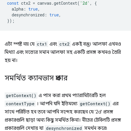
const
ctx2
=
canvas
.
getContext
(
'2d'
,
{
alpha
:
true
,
desynchronized
:
true
,
});
এটা স্পষ্ট নয় যে
ctx1
এবং
ctx2
একই বস্তু। আলফা এখনও
মিথ্যা এবং সত্যের সমান আলফা সহ একটি প্রসঙ্গ কখনও তৈরি
হয় না।
সমর্থিত ক্যানভাস প্রকার
getContext()
এ পাস করা প্রথম প্যারামিটারটি হল
contextType
। আপনি যদি ইতিমধ্যে
getContext()
এর
সাথে পরিচিত হন তবে আপনি সন্দেহ করছেন যে '2d' প্রসঙ্গ
প্রকারগুলি ছাড়া অন্য কিছু সমর্থিত কিনা। নীচের টেবিলটি প্রসঙ্গ
প্রকারগুলি দেখায় যা
desynchronized
সমর্থন করে৷