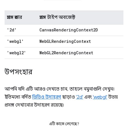
প্রসঙ্গ প্রকার
প্রসঙ্গ টাইপ অবজেক্ট
'2d'
CanvasRenderingContext2D
'webgl'
WebGLRenderingContext
'webgl2'
WebGL2RenderingContext
উপসংহার
আপনি যদি এটি আরও দেখতে চান, তাহলে নমুনাগুলি দেখুন।
ইতিমধ্যে বর্ণিত
ভিডিও উদাহরণ
ছাড়াও
'2d'
এবং
'webgl'
উভয়
প্রসঙ্গ দেখানোর উদাহরণ রয়েছে৷
এটি কাজে লেগেছে?