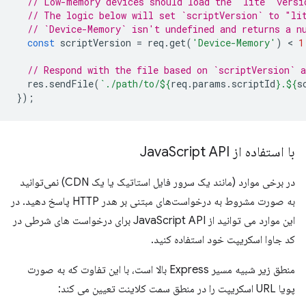
// Low-memory devices should load the "lite" versi
// The logic below will set `scriptVersion` to "li
// `Device-Memory` isn't undefined and returns a n
const
scriptVersion
=
req
.
get
(
'Device-Memory'
)
 < 
1
// Respond with the file based on `scriptVersion` a
res
.
sendFile
(
`./path/to/
${
req
.
params
.
scriptId
}
.
${
s
});
با استفاده از Java
Script API
در برخی موارد (مانند یک سرور فایل استاتیک یا یک CDN) نمی‌توانید
به صورت مشروط به درخواست‌های مبتنی بر هدر HTTP پاسخ دهید. در
این موارد می توانید از JavaScript API برای درخواست های شرطی در
کد جاوا اسکریپت خود استفاده کنید.
منطق زیر شبیه مسیر Express بالا است، با این تفاوت که به صورت
پویا URL اسکریپت را در منطق سمت کلاینت تعیین می کند: