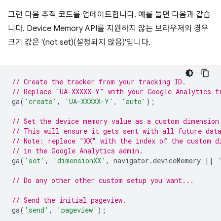
그런 다음 추적 코드를 업데이트합니다. 예를 들면 다음과 같습
니다. Device Memory API를 지원하지 않는 브라우저의 경우
크기 값은 '(not set)(설정되지 않음)'입니다.
// Create the tracker from your tracking ID.
// Replace "UA-XXXXX-Y" with your Google Analytics t
ga
(
'create'
,
'UA-XXXXX-Y'
,
'auto'
);
// Set the device memory value as a custom dimension
// This will ensure it gets sent with all future dat
// Note: replace "XX" with the index of the custom d
// in the Google Analytics admin.
ga
(
'set'
,
'dimensionXX'
,
navigator
.
deviceMemory
||
// Do any other other custom setup you want...
// Send the initial pageview.
ga
(
'send'
,
'pageview'
);