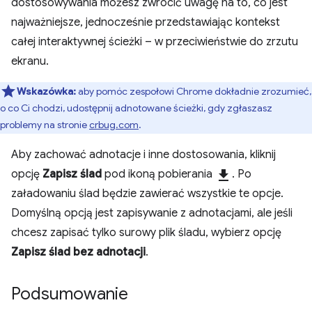
dostosowywania możesz zwrócić uwagę na to, co jest
najważniejsze, jednocześnie przedstawiając kontekst
całej interaktywnej ścieżki – w przeciwieństwie do zrzutu
ekranu.
Wskazówka:
aby pomóc zespołowi Chrome dokładnie zrozumieć,
o co Ci chodzi, udostępnij adnotowane ścieżki, gdy zgłaszasz
problemy na stronie
crbug.com
.
Aby zachować adnotacje i inne dostosowania, kliknij
opcję
Zapisz ślad
pod ikoną pobierania
download
. Po
załadowaniu ślad będzie zawierać wszystkie te opcje.
Domyślną opcją jest zapisywanie z adnotacjami, ale jeśli
chcesz zapisać tylko surowy plik śladu, wybierz opcję
Zapisz ślad bez adnotacji
.
Podsumowanie