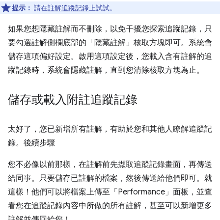
提示：
請在
註解追蹤記錄
上試試。
如果您想隱藏註解而不刪除，以免干擾您探索追蹤記錄，只
要勾選註解側欄底部的「隱藏註解」核取方塊即可。系統會
儲存這項偏好設定。啟用這項設定後，您載入含有註解的追
蹤記錄時，系統會隱藏註解，直到您清除核取方塊為止。
儲存或載入附註追蹤記錄
太好了，您已新增所有註解，有助於您和其他人瞭解追蹤記
錄。後續步驟
您不必像以前那樣，在註解前先擷取追蹤記錄畫面，再傳送
給同事。只要儲存已註解的檔案，然後傳送給他們即可。就
這樣！他們可以將檔案上傳至「Performance」
面板，並查
看您在追蹤記錄內容中所做的所有註解，甚至可以新增更多
註解並傳回給您！