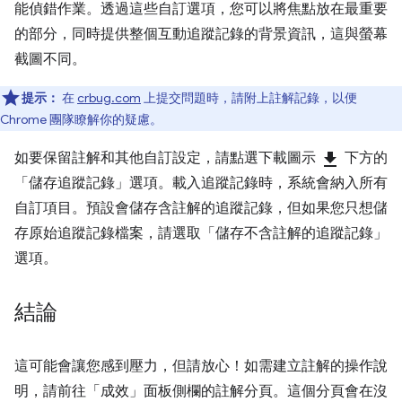
能偵錯作業。透過這些自訂選項，您可以將焦點放在最重要
的部分，同時提供整個互動追蹤記錄的背景資訊，這與螢幕
截圖不同。
提示：
在
crbug.com
上提交問題時，請附上註解記錄，以便
Chrome 團隊瞭解你的疑慮。
如要保留註解和其他自訂設定，請點選下載圖示
download
下方的
「儲存追蹤記錄」
選項。載入追蹤記錄時，系統會納入所有
自訂項目。預設會儲存含註解的追蹤記錄，但如果您只想儲
存原始追蹤記錄檔案，請選取「儲存不含註解的追蹤記錄」
選項。
結論
這可能會讓您感到壓力，但請放心！如需建立註解的操作說
明，請前往「成效」
面板側欄的註解分頁。這個分頁會在沒