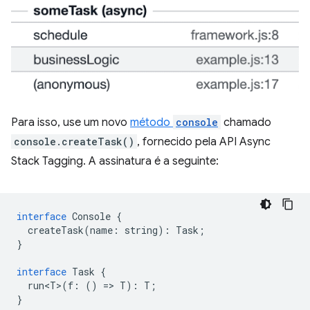
Para isso, use um novo
método
console
chamado
console.createTask()
, fornecido pela API Async
Stack Tagging. A assinatura é a seguinte:
interface
Console
{
createTask
(
name
:
string
)
:
Task
;
}
interface
Task
{
run<T>
(
f
:
()
=
>
T
)
:
T
;
}