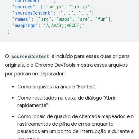
"sourceRoot"
:
""
,
"sources"
:
[
"foo.js"
,
"lib.js"
],
"sourcesContent"
:
[
"..."
,
"..."
],
"names"
:
[
"src"
,
"maps"
,
"are"
,
"fun"
],
"mappings"
:
"A,AAAB;;ABCDE;"
}
O
sourcesContent
é incluído para essas duas origens
originais, e o Chrome DevTools mostra esses arquivos
por padrão no depurador:
Como arquivos na árvore "Fontes".
Como resultados na caixa de diálogo "Abrir
rapidamente".
Como locais de quadro de chamada mapeados em
rastreamentos de pilha de erros enquanto
pausados em um ponto de interrupção e durante a
execução.