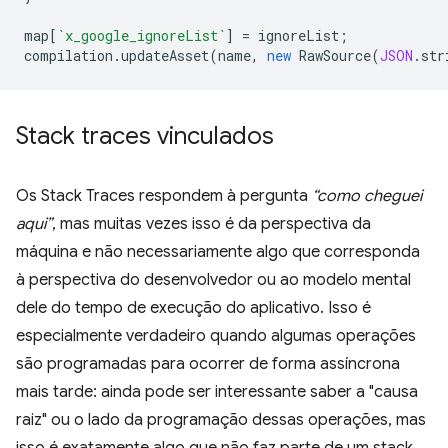
map
[
`x_google_ignoreList`
]
=
ignoreList
;
compilation
.
updateAsset
(
name
,
new
RawSource
(
JSON
.
str
Stack traces vinculados
Os Stack Traces respondem à pergunta
“como cheguei
aqui”
, mas muitas vezes isso é da perspectiva da
máquina e não necessariamente algo que corresponda
à perspectiva do desenvolvedor ou ao modelo mental
dele do tempo de execução do aplicativo. Isso é
especialmente verdadeiro quando algumas operações
são programadas para ocorrer de forma assíncrona
mais tarde: ainda pode ser interessante saber a "causa
raiz" ou o lado da programação dessas operações, mas
isso é exatamente algo que não faz parte de um stack