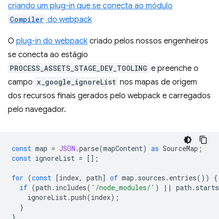
criando um plug-in que se conecta ao módulo
Compiler
do webpack
O
plug-in do webpack
criado pelos nossos engenheiros
se conecta ao estágio
PROCESS_ASSETS_STAGE_DEV_TOOLING
e preenche o
campo
x_google_ignoreList
nos mapas de origem
dos recursos finais gerados pelo webpack e carregados
pelo navegador.
const
map
=
JSON
.
parse
(
mapContent
)
as
SourceMap
;
const
ignoreList
=
[];
for
(
const
[
index
,
path
]
of
map
.
sources
.
entries
())
{
if
(
path
.
includes
(
'/node_modules/'
)
||
path
.
starts
ignoreList
.
push
(
index
);
}
}