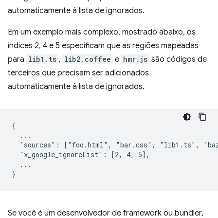
automaticamente à lista de ignorados.
Em um exemplo mais complexo, mostrado abaixo, os
índices 2, 4 e 5 especificam que as regiões mapeadas
para
lib1.ts
,
lib2.coffee
e
hmr.js
são códigos de
terceiros que precisam ser adicionados
automaticamente à lista de ignorados.
{

  ...

  "sources": ["foo.html", "bar.css", "lib1.ts", "baz
  "x_google_ignoreList": [2, 4, 5],

  ...

Se você é um desenvolvedor de framework ou bundler,