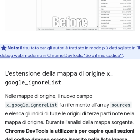
Nota:
il risultato per gli autori è trattato in modo più dettagliato in
"Il
debug web moderno in Chrome DevTools: "Solo il mio codice""
.
L'estensione della mappa di origine
x
_
google
_
ignore
List
Nelle mappe di origine, il nuovo campo
x_google_ignoreList
fa riferimento all'array
sources
e elenca gli indici di tutte le origini di terze parti note nella
mappa di origine. Durante l'analisi della mappa sorgente,
Chrome DevTools la utilizzerà per capire quali sezioni
del codice devono essere inserite nella lista ignora.