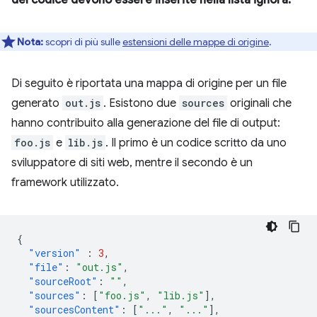
Nota:
scopri di più sulle
estensioni delle mappe di origine
.
Di seguito è riportata una mappa di origine per un file
generato
out.js
. Esistono due
sources
originali che
hanno contribuito alla generazione del file di output:
foo.js
e
lib.js
. Il primo è un codice scritto da uno
sviluppatore di siti web, mentre il secondo è un
framework utilizzato.
{
"version"
:
3
,
"file"
:
"out.js"
,
"sourceRoot"
:
""
,
"sources"
:
[
"foo.js"
,
"lib.js"
],
"sourcesContent"
:
[
"..."
,
"..."
],