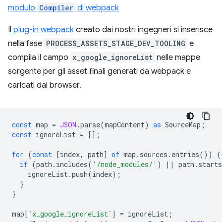
modulo
Compiler
di webpack
Il
plug-in webpack
creato dai nostri ingegneri si inserisce
nella fase
PROCESS_ASSETS_STAGE_DEV_TOOLING
e
compila il campo
x_google_ignoreList
nelle mappe
sorgente per gli asset finali generati da webpack e
caricati dal browser.
const
map
=
JSON
.
parse
(
mapContent
)
as
SourceMap
;
const
ignoreList
=
[];
for
(
const
[
index
,
path
]
of
map
.
sources
.
entries
())
{
if
(
path
.
includes
(
'/node_modules/'
)
||
path
.
starts
ignoreList
.
push
(
index
);
}
}
map
[
`x_google_ignoreList`
]
=
ignoreList
;