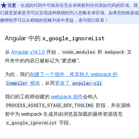
注意
：生成的代码中可能存在完全未映射到任何原始代码的区域。我
们愿意探索是否可以实现这种精细的列入忽略名单区域。如果您的框架或
捆绑程序可以从精细的忽略列表中受益，请与我们联系！
Angular 中的
x
_
google
_
ignore
List
从
Angular v14.1.0
开始，
node_modules
和
webpack
文
件夹中的内容已被标记为
“要忽略”
。
为此，我们
创建了一个插件，将其钩入 webpack 的
Compiler
模块
，从而
更改了
angular-cli
我们的工程师创建的
webpack 插件
会钩入
PROCESS_ASSETS_STAGE_DEV_TOOLING
阶段，并在源映
射中为 webpack 生成并由浏览器加载的最终资源填充
x_google_ignoreList
字段。