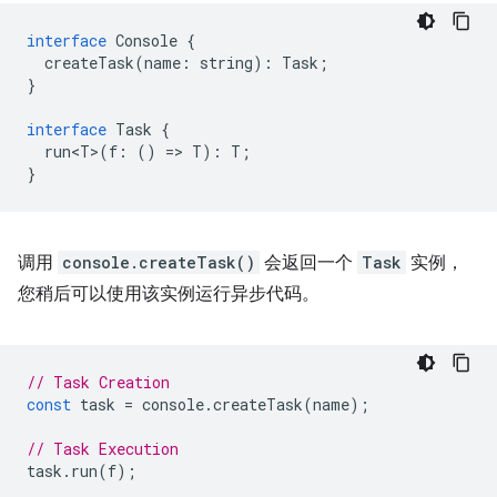
interface
Console
{
createTask
(
name
:
string
)
:
Task
;
}
interface
Task
{
run<T>
(
f
:
()
=
>
T
)
:
T
;
}
调用
console.createTask()
会返回一个
Task
实例，
您稍后可以使用该实例运行异步代码。
// Task Creation
const
task
=
console
.
createTask
(
name
);
// Task Execution
task
.
run
(
f
);