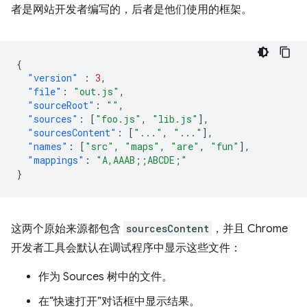
者是网站开发者编写的，后者是他们使用的框架。
{
"version"
:
3
,
"file"
:
"out.js"
,
"sourceRoot"
:
""
,
"sources"
:
[
"foo.js"
,
"lib.js"
],
"sourcesContent"
:
[
"..."
,
"..."
],
"names"
:
[
"src"
,
"maps"
,
"are"
,
"fun"
],
"mappings"
:
"A,AAAB;;ABCDE;"
}
这两个原始来源都包含
sourcesContent
，并且 Chrome
开发者工具会默认在调试程序中显示这些文件：
作为 Sources 树中的文件。
在“快速打开”对话框中显示结果。