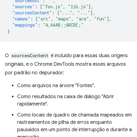
"sourceRoot"
:
""
,
"sources"
:
[
"foo.js"
,
"lib.js"
],
"sourcesContent"
:
[
"..."
,
"..."
],
"names"
:
[
"src"
,
"maps"
,
"are"
,
"fun"
],
"mappings"
:
"A,AAAB;;ABCDE;"
}
O
sourcesContent
é incluído para essas duas origens
originais, e o Chrome DevTools mostra esses arquivos
por padrão no depurador:
Como arquivos na árvore "Fontes".
Como resultados na caixa de diálogo "Abrir
rapidamente".
Como locais de quadro de chamada mapeados em
rastreamentos de pilha de erros enquanto
pausados em um ponto de interrupção e durante a
execução.