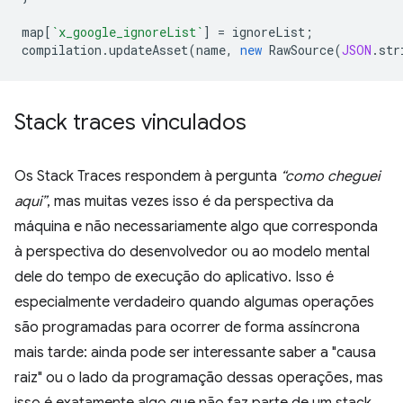
map
[
`x_google_ignoreList`
]
=
ignoreList
;
compilation
.
updateAsset
(
name
,
new
RawSource
(
JSON
.
str
Stack traces vinculados
Os Stack Traces respondem à pergunta
“como cheguei
aqui”
, mas muitas vezes isso é da perspectiva da
máquina e não necessariamente algo que corresponda
à perspectiva do desenvolvedor ou ao modelo mental
dele do tempo de execução do aplicativo. Isso é
especialmente verdadeiro quando algumas operações
são programadas para ocorrer de forma assíncrona
mais tarde: ainda pode ser interessante saber a "causa
raiz" ou o lado da programação dessas operações, mas
isso é exatamente algo que não faz parte de um stack