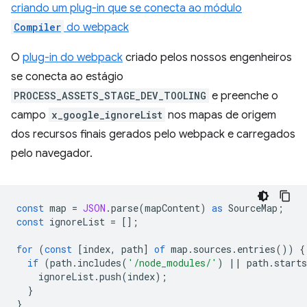
criando um plug-in que se conecta ao módulo
Compiler
do webpack
O
plug-in do webpack
criado pelos nossos engenheiros
se conecta ao estágio
PROCESS_ASSETS_STAGE_DEV_TOOLING
e preenche o
campo
x_google_ignoreList
nos mapas de origem
dos recursos finais gerados pelo webpack e carregados
pelo navegador.
const
map
=
JSON
.
parse
(
mapContent
)
as
SourceMap
;
const
ignoreList
=
[];
for
(
const
[
index
,
path
]
of
map
.
sources
.
entries
())
{
if
(
path
.
includes
(
'/node_modules/'
)
||
path
.
starts
ignoreList
.
push
(
index
);
}
}