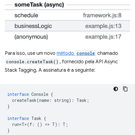
Para isso, use um novo
método
console
chamado
console.createTask()
, fornecido pela API Async
Stack Tagging. A assinatura é a seguinte:
interface
Console
{
createTask
(
name
:
string
)
:
Task
;
}
interface
Task
{
run<T>
(
f
:
()
=
>
T
)
:
T
;
}