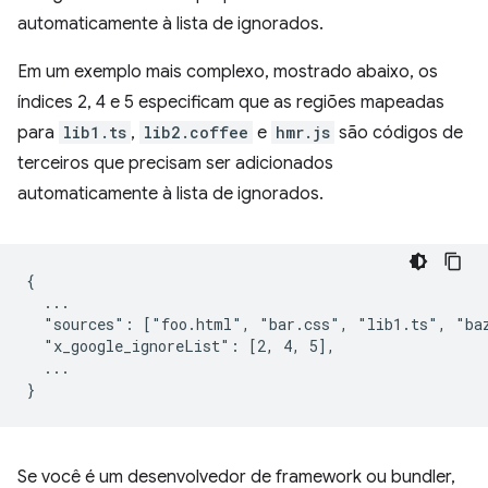
automaticamente à lista de ignorados.
Em um exemplo mais complexo, mostrado abaixo, os
índices 2, 4 e 5 especificam que as regiões mapeadas
para
lib1.ts
,
lib2.coffee
e
hmr.js
são códigos de
terceiros que precisam ser adicionados
automaticamente à lista de ignorados.
{

  ...

  "sources": ["foo.html", "bar.css", "lib1.ts", "baz
  "x_google_ignoreList": [2, 4, 5],

  ...

Se você é um desenvolvedor de framework ou bundler,