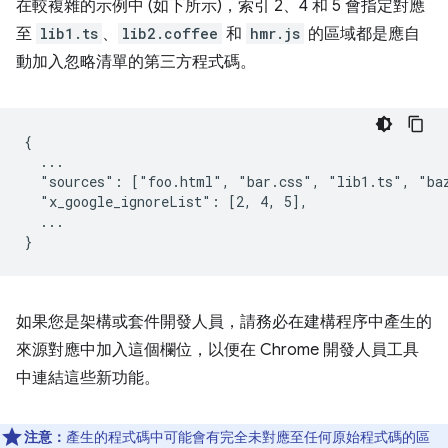
在較複雜的示例中 (如下所示)，索引 2、4 和 5 會指定對應
至
lib1.ts
、
lib2.coffee
和
hmr.js
的區域都是應自
動加入忽略清單的第三方程式碼。
{

  ...

  "sources": ["foo.html", "bar.css", "lib1.ts", "baz
  "x_google_ignoreList": [2, 4, 5],

  ...

如果您是架構或套件開發人員，請務必在建構程序中產生的
來源對應中加入這個欄位，以便在 Chrome 開發人員工具
中連結這些新功能。
注意：
產生的程式碼中可能會有完全未對應至任何原始程式碼的區