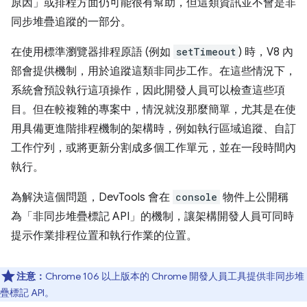
原因」或排程方面仍可能很有幫助，但這類資訊並不會是非
同步堆疊追蹤的一部分。
在使用標準瀏覽器排程原語 (例如
setTimeout
) 時，V8 內
部會提供機制，用於追蹤這類非同步工作。在這些情況下，
系統會預設執行這項操作，因此開發人員可以檢查這些項
目。但在較複雜的專案中，情況就沒那麼簡單，尤其是在使
用具備更進階排程機制的架構時，例如執行區域追蹤、自訂
工作佇列，或將更新分割成多個工作單元，並在一段時間內
執行。
為解決這個問題，DevTools 會在
console
物件上公開稱
為「非同步堆疊標記 API」的機制，讓架構開發人員可同時
提示作業排程位置和執行作業的位置。
注意：
Chrome 106 以上版本的 Chrome 開發人員工具提供非同步堆
疊標記 API。