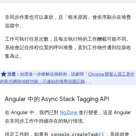
非同步作業也可以巢狀，且「根本原因」會依序顯示在堆疊
追蹤中。
工作可執行任意次數，且每次執行時的工作酬載可能不同。
系統會記住排程位置的呼叫堆疊，直到工作物件遭到垃圾收
集為止。
注意：
如需進一步瞭解這個範例，請參閱「
Chrome 開發人員工具中
的新式網路偵錯功能：已連結的堆疊追蹤記錄
」。
Angular 中的 Async Stack Tagging API
在 Angular 中，我們已對
NgZone
進行變更，這是 Angular
在非同步工作中持續存在的執行情境。
排定工作時，如果有
console.createTask()
，系統就會