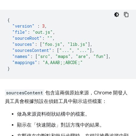
{
"version"
:
3
,
"file"
:
"out.js"
,
"sourceRoot"
:
""
,
"sources"
:
[
"foo.js"
,
"lib.js"
],
"sourcesContent"
:
[
"..."
,
"..."
],
"names"
:
[
"src"
,
"maps"
,
"are"
,
"fun"
],
"mappings"
:
"A,AAAB;;ABCDE;"
}
sourcesContent
包含這兩個原始來源，Chrome 開發人
員工具會根據預設在偵錯工具中顯示這些檔案：
做為來源資料樹狀結構中的檔案。
顯示在「快速開啟」對話方塊中的結果。
在暫停在中斷點和執行步驟時，在錯誤堆疊追蹤中顯