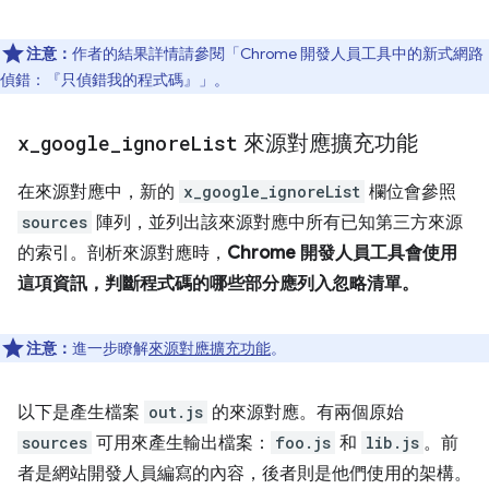
注意：
作者的結果詳情請參閱「Chrome 開發人員工具中的新式網路
偵錯：『只偵錯我的程式碼』」
。
x
_
google
_
ignore
List
來源對應擴充功能
在來源對應中，新的
x_google_ignoreList
欄位會參照
sources
陣列，並列出該來源對應中所有已知第三方來源
的索引。剖析來源對應時，
Chrome 開發人員工具會使用
這項資訊，判斷程式碼的哪些部分應列入忽略清單。
注意：
進一步瞭解
來源對應擴充功能
。
以下是產生檔案
out.js
的來源對應。有兩個原始
sources
可用來產生輸出檔案：
foo.js
和
lib.js
。前
者是網站開發人員編寫的內容，後者則是他們使用的架構。