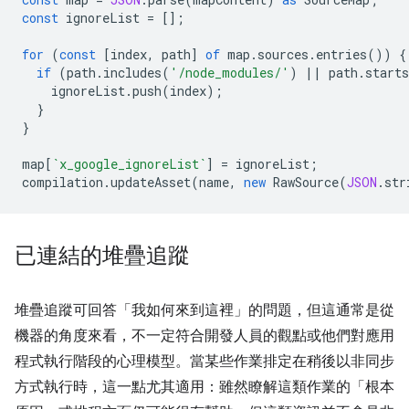
const
ignoreList
=
[];
for
(
const
[
index
,
path
]
of
map
.
sources
.
entries
())
{
if
(
path
.
includes
(
'/node_modules/'
)
||
path
.
starts
ignoreList
.
push
(
index
);
}
}
map
[
`x_google_ignoreList`
]
=
ignoreList
;
compilation
.
updateAsset
(
name
,
new
RawSource
(
JSON
.
str
已連結的堆疊追蹤
堆疊追蹤可回答「我如何來到這裡」
的問題，但這通常是從
機器的角度來看，不一定符合開發人員的觀點或他們對應用
程式執行階段的心理模型。當某些作業排定在稍後以非同步
方式執行時，這一點尤其適用：雖然瞭解這類作業的「根本