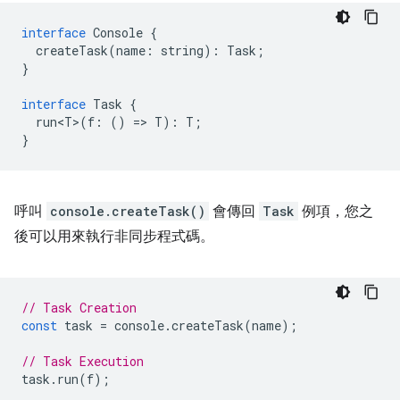
interface
Console
{
createTask
(
name
:
string
)
:
Task
;
}
interface
Task
{
run<T>
(
f
:
()
=
>
T
)
:
T
;
}
呼叫
console.createTask()
會傳回
Task
例項，您之
後可以用來執行非同步程式碼。
// Task Creation
const
task
=
console
.
createTask
(
name
);
// Task Execution
task
.
run
(
f
);