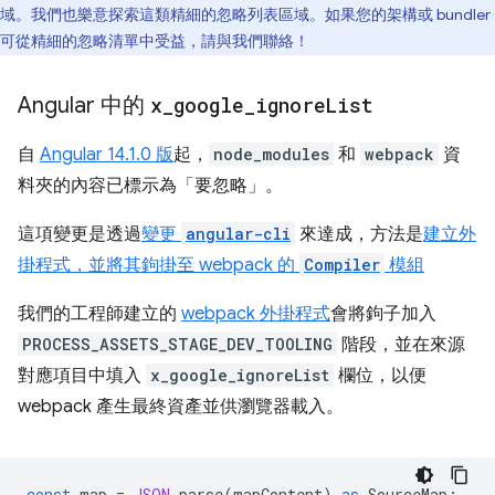
域。我們也樂意探索這類精細的忽略列表區域。如果您的架構或 bundler
可從精細的忽略清單中受益，請與我們聯絡！
Angular 中的
x
_
google
_
ignore
List
自
Angular 14.1.0 版
起，
node_modules
和
webpack
資
料夾的內容已標示為「要忽略」
。
這項變更是透過
變更
angular-cli
來達成，方法是
建立外
掛程式，並將其鉤掛至 webpack 的
Compiler
模組
我們的工程師建立的
webpack 外掛程式
會將鉤子加入
PROCESS_ASSETS_STAGE_DEV_TOOLING
階段，並在來源
對應項目中填入
x_google_ignoreList
欄位，以便
webpack 產生最終資產並供瀏覽器載入。
const
map
=
JSON
.
parse
(
mapContent
)
as
SourceMap
;