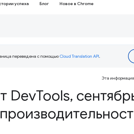
стории успеха
Блог
Новое в Chrome
аница переведена с помощью
Cloud Translation API
.
Эта информация 
т Dev
Tools
,
сентябрь
 производительнос