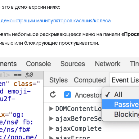
 это в демо-версии ниже:
а демонстрации манипуляторов касания/колеса
овать небольшое раскрывающееся меню на панели
«Просл
сивные или блокирующие прослушиватели.