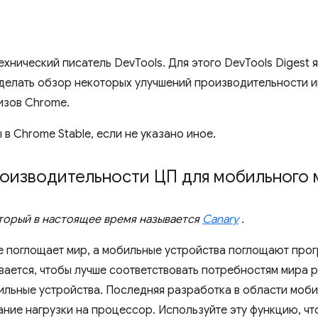
технический писатель DevTools. Для этого DevTools Digest я
сделать обзор некоторых улучшений производительности и
изов Chrome.
в Chrome Stable, если не указано иное.
роизводительности ЦП для мобильного 
торый в настоящее время называется
Canary
.
 поглощает мир, а мобильные устройства поглощают про
вается, чтобы лучше соответствовать потребностям мира 
ильные устройства. Последняя разработка в области моб
ание нагрузки на процессор. Используйте эту функцию, что