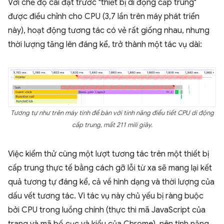
Với chế độ cài đặt trước "thiết bị di động cấp trung"
được điều chỉnh cho CPU (3,7 lần trên máy phát triển
này), hoạt động tương tác có vẻ rất giống nhau, nhưng
thời lượng tăng lên đáng kể, trở thành một tác vụ dài:
Tương tự như trên máy tính để bàn với tính năng điều tiết CPU di động
cấp trung, mất 211 mili giây.
Việc kiểm thử cùng một lượt tương tác trên một thiết bị
cấp trung thực tế bằng cách gỡ lỗi từ xa sẽ mang lại kết
quả tương tự đáng kể, cả về hình dạng và thời lượng của
dấu vết tương tác. Vì tác vụ này chủ yếu bị ràng buộc
bởi CPU trong luồng chính (thực thi mã JavaScript của