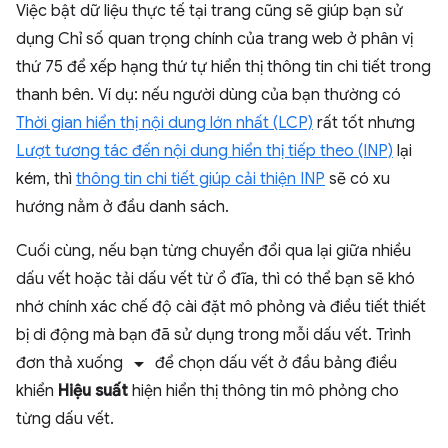
Việc bật dữ liệu thực tế tại trang cũng sẽ giúp bạn sử
dụng Chỉ số quan trọng chính của trang web ở phân vị
thứ 75 để xếp hạng thứ tự hiển thị thông tin chi tiết trong
thanh bên. Ví dụ: nếu người dùng của bạn thường có
Thời gian hiển thị nội dung lớn nhất (LCP)
rất tốt nhưng
Lượt tương tác đến nội dung hiển thị tiếp theo (INP)
lại
kém, thì
thông tin chi tiết giúp cải thiện INP
sẽ có xu
hướng nằm ở đầu danh sách.
Cuối cùng, nếu bạn từng chuyển đổi qua lại giữa nhiều
dấu vết hoặc tải dấu vết từ ổ đĩa, thì có thể bạn sẽ khó
nhớ chính xác chế độ cài đặt mô phỏng và điều tiết thiết
bị di động mà bạn đã sử dụng trong mỗi dấu vết. Trình
arrow_drop_down
đơn thả xuống
để chọn dấu vết ở đầu bảng điều
khiển
Hiệu suất
hiện hiển thị thông tin mô phỏng cho
từng dấu vết.