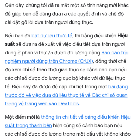
Gần đây, chúng tôi đã ra mắt một số tính năng mới khác
để giúp bạn dễ dàng đưa ra các quyết định và chế độ
cài đặt gỡ lỗi dựa trên người dùng thực.
Nếu bạn đã
bật dữ liệu thực tế
, thì bảng điều khiển
Hiệu
suất
sẽ đưa ra đề xuất về việc điều tiết dựa trên người
dùng ở phân vị thứ 75 được đo lường bằng
Báo cáo trải
nghiệm người dùng trên Chrome (CrUX)
, đồng thời chế
độ xem chỉ số theo thời gian thực sẽ cảnh báo bạn nếu
các chỉ số được đo lường cục bộ khác với dữ liệu thực
tế. Điều này đã được đề cập chi tiết trong một
bài đăng
trước đó về việc đưa dữ liệu thực tế về Các chỉ số quan
trọng về trang web vào DevTools
.
Một điểm mới là
thông tin chi tiết về bảng điều khiển Hiệu
suất trong thanh bên
hiện cũng sẽ cảnh báo bạn nếu
các chỉ số được đo lường trong một dấu vết không khớp