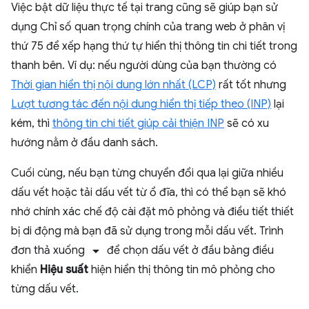
Việc bật dữ liệu thực tế tại trang cũng sẽ giúp bạn sử
dụng Chỉ số quan trọng chính của trang web ở phân vị
thứ 75 để xếp hạng thứ tự hiển thị thông tin chi tiết trong
thanh bên. Ví dụ: nếu người dùng của bạn thường có
Thời gian hiển thị nội dung lớn nhất (LCP)
rất tốt nhưng
Lượt tương tác đến nội dung hiển thị tiếp theo (INP)
lại
kém, thì
thông tin chi tiết giúp cải thiện INP
sẽ có xu
hướng nằm ở đầu danh sách.
Cuối cùng, nếu bạn từng chuyển đổi qua lại giữa nhiều
dấu vết hoặc tải dấu vết từ ổ đĩa, thì có thể bạn sẽ khó
nhớ chính xác chế độ cài đặt mô phỏng và điều tiết thiết
bị di động mà bạn đã sử dụng trong mỗi dấu vết. Trình
arrow_drop_down
đơn thả xuống
để chọn dấu vết ở đầu bảng điều
khiển
Hiệu suất
hiện hiển thị thông tin mô phỏng cho
từng dấu vết.