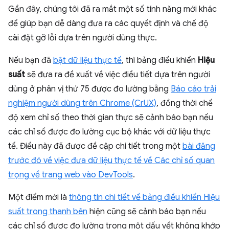
Gần đây, chúng tôi đã ra mắt một số tính năng mới khác
để giúp bạn dễ dàng đưa ra các quyết định và chế độ
cài đặt gỡ lỗi dựa trên người dùng thực.
Nếu bạn đã
bật dữ liệu thực tế
, thì bảng điều khiển
Hiệu
suất
sẽ đưa ra đề xuất về việc điều tiết dựa trên người
dùng ở phân vị thứ 75 được đo lường bằng
Báo cáo trải
nghiệm người dùng trên Chrome (CrUX)
, đồng thời chế
độ xem chỉ số theo thời gian thực sẽ cảnh báo bạn nếu
các chỉ số được đo lường cục bộ khác với dữ liệu thực
tế. Điều này đã được đề cập chi tiết trong một
bài đăng
trước đó về việc đưa dữ liệu thực tế về Các chỉ số quan
trọng về trang web vào DevTools
.
Một điểm mới là
thông tin chi tiết về bảng điều khiển Hiệu
suất trong thanh bên
hiện cũng sẽ cảnh báo bạn nếu
các chỉ số được đo lường trong một dấu vết không khớp