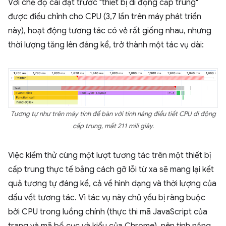
Với chế độ cài đặt trước "thiết bị di động cấp trung"
được điều chỉnh cho CPU (3,7 lần trên máy phát triển
này), hoạt động tương tác có vẻ rất giống nhau, nhưng
thời lượng tăng lên đáng kể, trở thành một tác vụ dài:
Tương tự như trên máy tính để bàn với tính năng điều tiết CPU di động
cấp trung, mất 211 mili giây.
Việc kiểm thử cùng một lượt tương tác trên một thiết bị
cấp trung thực tế bằng cách gỡ lỗi từ xa sẽ mang lại kết
quả tương tự đáng kể, cả về hình dạng và thời lượng của
dấu vết tương tác. Vì tác vụ này chủ yếu bị ràng buộc
bởi CPU trong luồng chính (thực thi mã JavaScript của