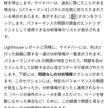
録を停止します。サイドバーは、過去に閉じたことがある
場合は、[パフォーマンス] パネルの左側に折りたたまれて
left_panel_open
いる場合があります。表示するには、[
] ボタンをクリ
ックします。パフォーマンスの問題の調査のエントリ ポ
イントとして使用できる分析情報のリストが表示されま
す。
Lighthouse レポートと同様に、サイドバーには、先ほど
行った録画に関する一連の分析情報が一覧表示されます。
パフォーマンスや UX の問題が特定されたり、問題を自分
でフィルタして診断するのに役立つデータが提供されたり
します。下部には、
問題なしの分析情報
セクションがあり
ます。このセクションには、特定のパフォーマンスの問題
が発生しなかったか、分析情報がまったく適用されなかっ
た（ページの操作のトレースを取っただけで、ページを移
動しなかった場合など）ために、この録画で問題と見なさ