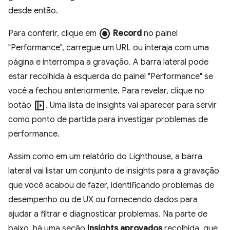
desde então.
radio_button_checked
Para conferir, clique em
Record
no painel
"Performance", carregue um URL ou interaja com uma
página e interrompa a gravação. A barra lateral pode
estar recolhida à esquerda do painel "Performance" se
você a fechou anteriormente. Para revelar, clique no
left_panel_open
botão
. Uma lista de insights vai aparecer para servir
como ponto de partida para investigar problemas de
performance.
Assim como em um relatório do Lighthouse, a barra
lateral vai listar um conjunto de insights para a gravação
que você acabou de fazer, identificando problemas de
desempenho ou de UX ou fornecendo dados para
ajudar a filtrar e diagnosticar problemas. Na parte de
baixo, há uma seção
Insights aprovados
recolhida, que