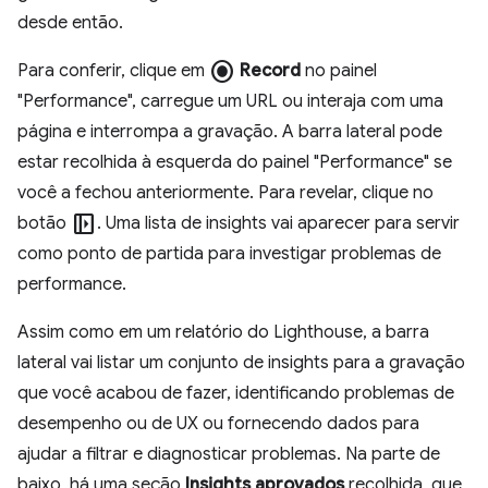
desde então.
radio_button_checked
Para conferir, clique em
Record
no painel
"Performance", carregue um URL ou interaja com uma
página e interrompa a gravação. A barra lateral pode
estar recolhida à esquerda do painel "Performance" se
você a fechou anteriormente. Para revelar, clique no
left_panel_open
botão
. Uma lista de insights vai aparecer para servir
como ponto de partida para investigar problemas de
performance.
Assim como em um relatório do Lighthouse, a barra
lateral vai listar um conjunto de insights para a gravação
que você acabou de fazer, identificando problemas de
desempenho ou de UX ou fornecendo dados para
ajudar a filtrar e diagnosticar problemas. Na parte de
baixo, há uma seção
Insights aprovados
recolhida, que