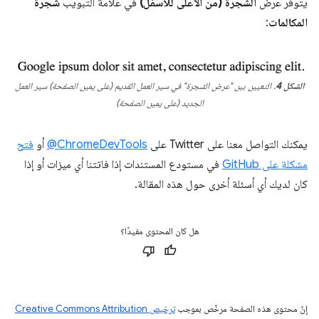
يتوفّر عرض
الشجرة (من الأعلى للأسفل)
في علامة التبويب
شجرة
المكالمات
:
الشكل 4
. التعيين بين "عرض الشجرة" في سير العمل القديم (على يمين الصفحة) سير العمل
الجديد (على يمين الصفحة)
يمكنك التواصل معنا على Twitter على
‎@ChromeDevTools
أو
فتح
مشكلة على GitHub
في مستودع المستندات إذا فاتتنا أي ميزات أو إذا
كان لديك أي أسئلة أخرى حول هذه المقالة.
هل كان المحتوى مفيدًا؟
إنّ محتوى هذه الصفحة مرخّص بموجب
ترخيص Creative Commons Attribution