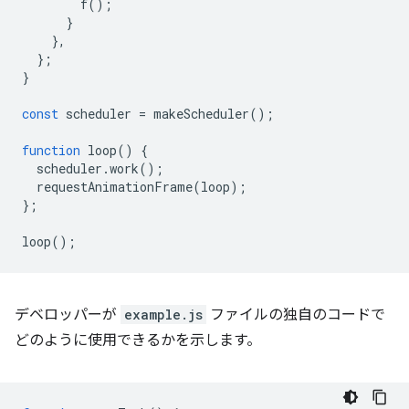
f
();
}
},
};
}
const
scheduler
=
makeScheduler
();
function
loop
()
{
scheduler
.
work
();
requestAnimationFrame
(
loop
);
};
loop
();
デベロッパーが
example.js
ファイルの独自のコードで
どのように使用できるかを示します。