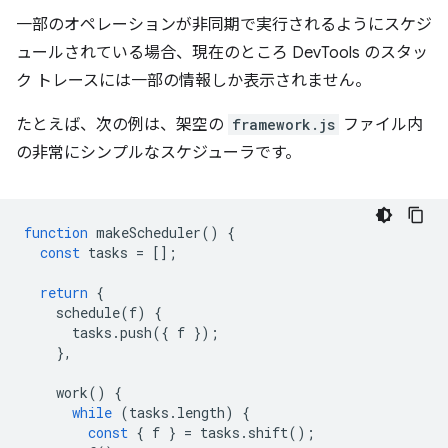
一部のオペレーションが非同期で実行されるようにスケジ
ュールされている場合、現在のところ DevTools のスタッ
ク トレースには一部の情報しか表示されません。
たとえば、次の例は、架空の
framework.js
ファイル内
の非常にシンプルなスケジューラです。
function
makeScheduler
()
{
const
tasks
=
[];
return
{
schedule
(
f
)
{
tasks
.
push
({
f
});
},
work
()
{
while
(
tasks
.
length
)
{
const
{
f
}
=
tasks
.
shift
();