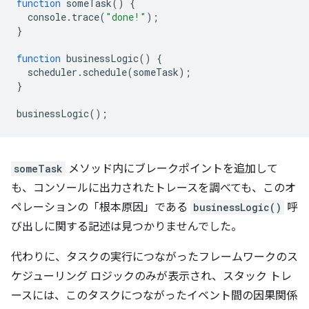
function
someTask
()
{
console
.
trace
(
"done!"
);
}
function
businessLogic
()
{
scheduler
.
schedule
(
someTask
);
}
businessLogic
();
someTask
メソッド内にブレークポイントを追加して
も、コンソールに出力されたトレースを調べても、このオ
ペレーションの「根本原因」である
businessLogic()
呼
び出しに関する記述は見つかりませんでした。
代わりに、タスクの実行につながったフレームワークのス
ケジューリング ロジックのみが表示され、スタック トレ
ースには、このタスクにつながったイベント間の因果関係