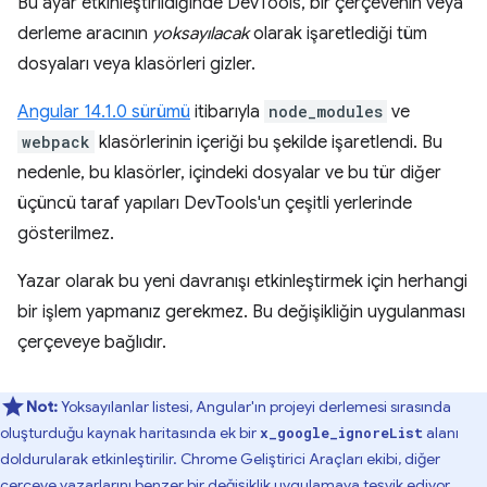
Bu ayar etkinleştirildiğinde DevTools, bir çerçevenin veya
derleme aracının
yoksayılacak
olarak işaretlediği tüm
dosyaları veya klasörleri gizler.
Angular 14.1.0 sürümü
itibarıyla
node_modules
ve
webpack
klasörlerinin içeriği bu şekilde işaretlendi. Bu
nedenle, bu klasörler, içindeki dosyalar ve bu tür diğer
üçüncü taraf yapıları DevTools'un çeşitli yerlerinde
gösterilmez.
Yazar olarak bu yeni davranışı etkinleştirmek için herhangi
bir işlem yapmanız gerekmez. Bu değişikliğin uygulanması
çerçeveye bağlıdır.
Not:
Yoksayılanlar listesi, Angular'ın projeyi derlemesi sırasında
oluşturduğu kaynak haritasında ek bir
alanı
x_google_ignoreList
doldurularak etkinleştirilir. Chrome Geliştirici Araçları ekibi, diğer
çerçeve yazarlarını benzer bir değişiklik uygulamaya teşvik ediyor.