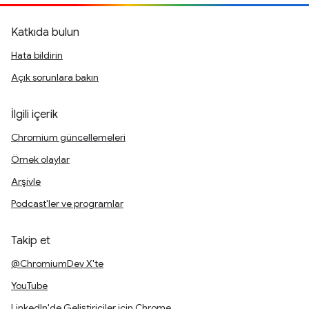
Katkıda bulun
Hata bildirin
Açık sorunlara bakın
İlgili içerik
Chromium güncellemeleri
Örnek olaylar
Arşivle
Podcast'ler ve programlar
Takip et
@ChromiumDev X'te
YouTube
LinkedIn'de Geliştiriciler için Chrome