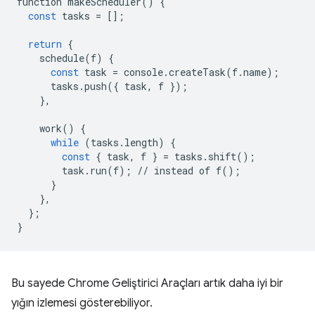
function
makeScheduler
()
{
const
tasks
=
[];
return
{
schedule
(
f
)
{
const
task
=
console
.
createTask
(
f
.
name
);
tasks
.
push
({
task
,
f
});
},
work
()
{
while
(
tasks
.
length
)
{
const
{
task
,
f
}
=
tasks
.
shift
();
task
.
run
(
f
);
//
instead
of
f
();
}
},
};
}
Bu sayede Chrome Geliştirici Araçları artık daha iyi bir
yığın izlemesi gösterebiliyor.