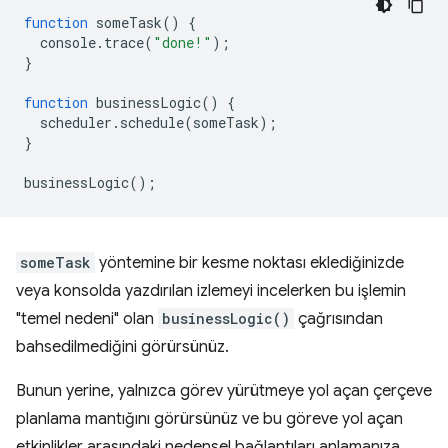
function
someTask
()
{
console
.
trace
(
"done!"
);
}
function
businessLogic
()
{
scheduler
.
schedule
(
someTask
);
}
businessLogic
();
someTask
yöntemine bir kesme noktası eklediğinizde
veya konsolda yazdırılan izlemeyi incelerken bu işlemin
"temel nedeni" olan
businessLogic()
çağrısından
bahsedilmediğini görürsünüz.
Bunun yerine, yalnızca görev yürütmeye yol açan çerçeve
planlama mantığını görürsünüz ve bu göreve yol açan
etkinlikler arasındaki nedensel bağlantıları anlamanıza