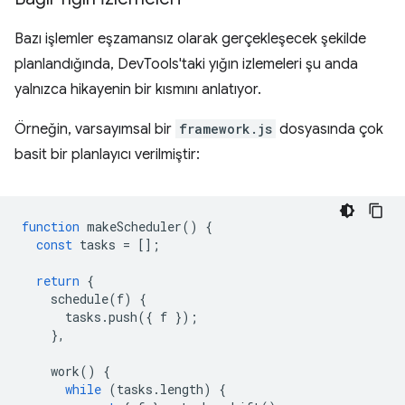
Bazı işlemler eşzamansız olarak gerçekleşecek şekilde
planlandığında, DevTools'taki yığın izlemeleri şu anda
yalnızca hikayenin bir kısmını anlatıyor.
Örneğin, varsayımsal bir
framework.js
dosyasında çok
basit bir planlayıcı verilmiştir:
function
makeScheduler
()
{
const
tasks
=
[];
return
{
schedule
(
f
)
{
tasks
.
push
({
f
});
},
work
()
{
while
(
tasks
.
length
)
{