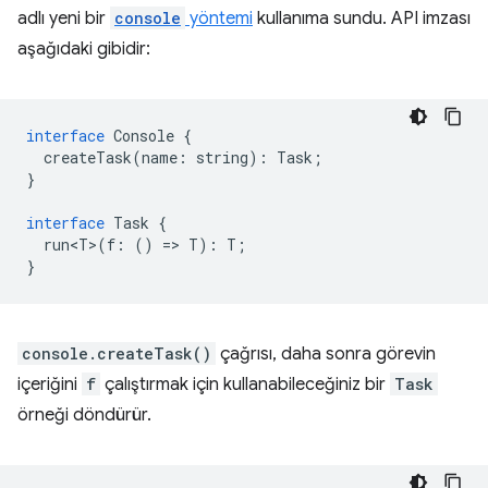
adlı yeni bir
console
yöntemi
kullanıma sundu. API imzası
aşağıdaki gibidir:
interface
Console
{
createTask
(
name
:
string
)
:
Task
;
}
interface
Task
{
run<T>
(
f
:
()
=
>
T
)
:
T
;
}
console.createTask()
çağrısı, daha sonra görevin
içeriğini
f
çalıştırmak için kullanabileceğiniz bir
Task
örneği döndürür.