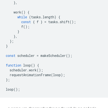
},
work
()
{
while
(
tasks
.
length
)
{
const
{
f
}
=
tasks
.
shift
();
f
();
}
},
};
}
const
scheduler
=
makeScheduler
();
function
loop
()
{
scheduler
.
work
();
requestAnimationFrame
(
loop
);
};
loop
();