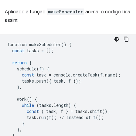
Aplicado à função
makeScheduler
acima, o código fica
assim:
function
makeScheduler
()
{
const
tasks
=
[];
return
{
schedule
(
f
)
{
const
task
=
console
.
createTask
(
f
.
name
);
tasks
.
push
({
task
,
f
});
},
work
()
{
while
(
tasks
.
length
)
{
const
{
task
,
f
}
=
tasks
.
shift
();
task
.
run
(
f
);
//
instead
of
f
();
}
},
};