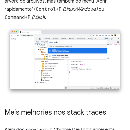
árvore de arquivos, mas também do menu "Abrir
rapidamente" (
Control
+
P
(Linux/Windows)
ou
Command
+
P
(Mac)
).
Mais melhorias nos stack traces
Além dos
relevantes
, o Chrome DevTools apresenta