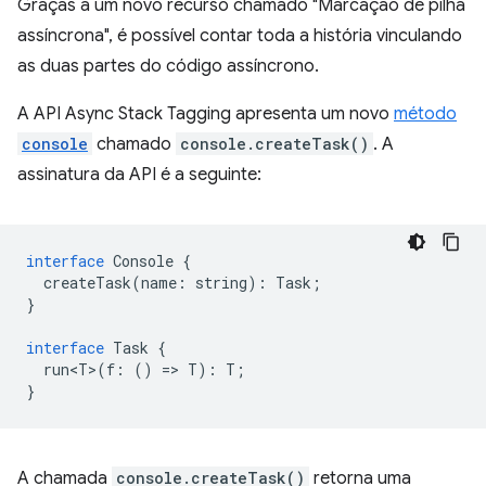
Graças a um novo recurso chamado "Marcação de pilha
assíncrona", é possível contar toda a história vinculando
as duas partes do código assíncrono.
A API Async Stack Tagging apresenta um novo
método
console
chamado
console.createTask()
. A
assinatura da API é a seguinte:
interface
Console
{
createTask
(
name
:
string
)
:
Task
;
}
interface
Task
{
run<T>
(
f
:
()
=
>
T
)
:
T
;
}
A chamada
console.createTask()
retorna uma