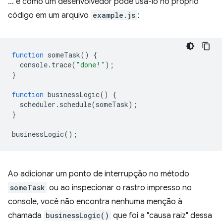
… e como um desenvolvedor pode usá-lo no próprio
código em um arquivo
example.js
:
function
someTask
()
{
console
.
trace
(
"done!"
);
}
function
businessLogic
()
{
scheduler
.
schedule
(
someTask
);
}
businessLogic
();
Ao adicionar um ponto de interrupção no método
someTask
ou ao inspecionar o rastro impresso no
console, você não encontra nenhuma menção à
chamada
businessLogic()
que foi a "causa raiz" dessa