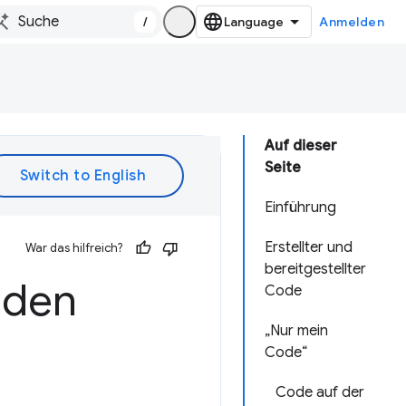
/
Anmelden
Auf dieser
Seite
Einführung
Erstellter und
War das hilfreich?
bereitgestellter
 den
Code
„Nur mein
Code“
Code auf der