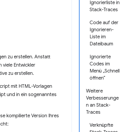
Ignorierliste in
Stack-Traces
Code auf der
Ignorieren-
Liste im
Dateibaum
n zu erstellen. Anstatt
Ignorierte
Codes im
 viele Entwickler
Menü „Schnell
ve zu erstellen.
öffnen“
cript mit HTML-Vorlagen
Weitere
ript und in ein sogenanntes
Verbesserunge
n an Stack-
Traces
e kompilierte Version Ihres
cht:
Verknüpfte