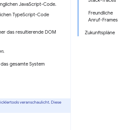
Stack-Traces
nglichen JavaScript-Code.
Freundliche
glichen TypeScript-Code
Anruf-Frames
mmer das resultierende DOM
Zukunftspläne
en
.
nd das gesamte System
klertools veranschaulicht. Diese