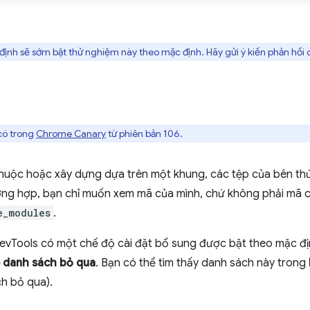
h sẽ sớm bật thử nghiệm này theo mặc định. Hãy gửi ý kiến phản hồi 
có trong
Chrome Canary
từ phiên bản 106.
huộc hoặc xây dựng dựa trên một khung, các tệp của bên thứ
ờng hợp, bạn chỉ muốn xem mã của mình, chứ không phải mã c
e_modules
.
evTools có một chế độ cài đặt bổ sung được bật theo mặc đ
o danh sách bỏ qua
. Bạn có thể tìm thấy danh sách này trong
h bỏ qua).