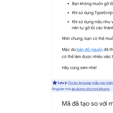
Bạn không muốn gỡ lỗi
Khi sử dụng TypeScrip
Khi sử dụng mẫu như v
nên tự gỡ lỗi các thàn
Nhìn chung, bạn có thể muố
Mặc dù
bản đồ nguồn
đã th
có thể làm được nhiều việc 
Hãy cùng xem nhé!
Lưu ý:
Dự án Angular mẫu này trê
Angular mà
áp dụng cho mọi khung
.
Mã đã tạo so với m