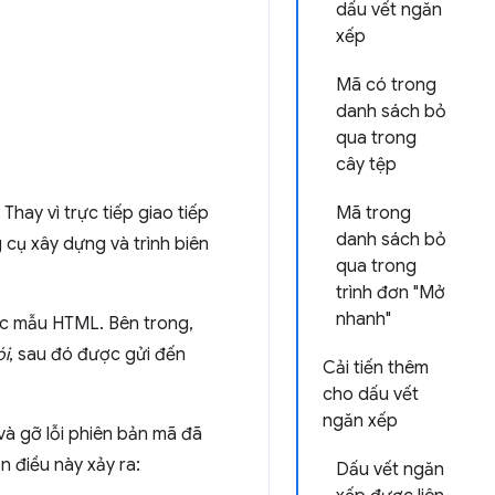
dấu vết ngăn
xếp
Mã có trong
danh sách bỏ
qua trong
cây tệp
hay vì trực tiếp giao tiếp
Mã trong
danh sách bỏ
cụ xây dựng và trình biên
qua trong
trình đơn "Mở
nhanh"
ác mẫu HTML. Bên trong,
ói
, sau đó được gửi đến
Cải tiến thêm
cho dấu vết
ngăn xếp
và gỡ lỗi phiên bản mã đã
n điều này xảy ra:
Dấu vết ngăn