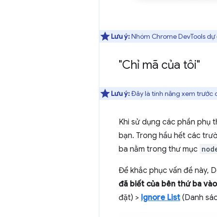
Lưu ý:
Nhóm Chrome DevTools dự địn
"Chỉ mã của tôi"
Lưu ý:
Đây là tính năng xem trước 
Khi sử dụng các phần phụ t
bạn. Trong hầu hết các trư
ba nằm trong thư mục
nod
Để khắc phục vấn đề này, D
đã biết của bên thứ ba và
đặt) >
Ignore List
(Danh sác