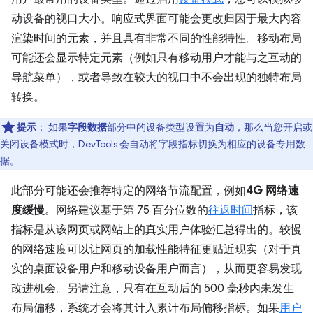
动设备的视口大小。响应式界面可能会更改归因于最大内容
渲染时间的元素，并且具有非常不同的性能特性。移动布局
可能还会显示特定元素（例如只有移动用户才能与之互动的
导航菜单），或者导致在较大的视口中不会出现的独特布局
转换。
提示
：
如果
字段数据
部分中的设备类型设置为
自动
，那么当您开启或
关闭设备模式时，DevTools 会自动将字段指标切换为相应的设备专用数
据。
此部分可能还会推荐特定的网络节流配置，例如
4G 网络速
度缓慢
。网络建议基于第 75 百分位数的
往返时间
指标，该
指标是从该网页或网站上的真实用户体验汇总得出的。较慢
的网络速度可以让网页的加载性能特征更贴近现实（对于真
实的桌面设备用户和移动设备用户而言），从而更容易发现
改进机会。另请注意，只有在互动后的 500 毫秒内未发生
布局偏移，系统才会将其计入累计布局偏移指标。如果
用户