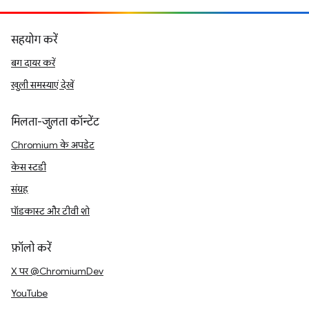
सहयोग करें
बग दायर करें
खुली समस्याएं देखें
मिलता-जुलता कॉन्टेंट
Chromium के अपडेट
केस स्टडी
संग्रह
पॉडकास्ट और टीवी शो
फ़ॉलो करें
X पर @ChromiumDev
YouTube