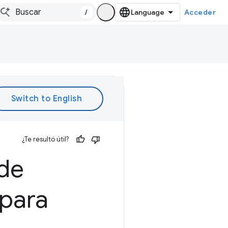
/
Acceder
¿Te resultó útil?
 de
 para