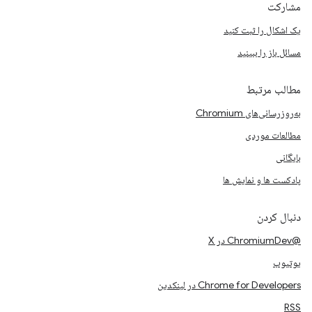
مشارکت
یک اشکال را ثبت کنید
مسائل باز را ببینید
مطالب مرتبط
به‌روزرسانی‌های Chromium
مطالعات موردی
بایگانی
پادکست ها و نمایش ها
دنبال کردن
@ChromiumDev در X
یوتیوب
Chrome for Developers در لینکدین
RSS