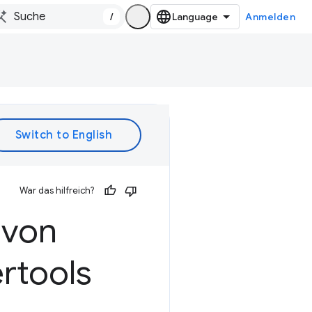
/
Anmelden
War das hilfreich?
 von
rtools