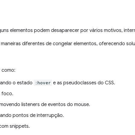
lguns elementos podem desaparecer por vários motivos, int
s maneiras diferentes de congelar elementos, oferecendo sol
r como:
sando o estado
:hover
e as pseudoclasses do CSS.
 foco.
movendo listeners de eventos do mouse.
ando pontos de interrupção.
 com snippets.