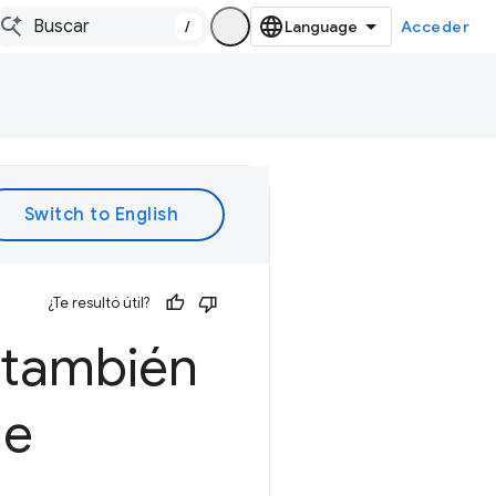
/
Acceder
¿Te resultó útil?
y también
ue