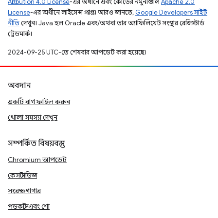
Attribution 4.0 License
-এর অধীনে এবং কোডের নমুনাগুলি
Apache 2.0
License
-এর অধীনে লাইসেন্স প্রাপ্ত। আরও জানতে,
Google Developers সাইট
নীতি
দেখুন। Java হল Oracle এবং/অথবা তার অ্যাফিলিয়েট সংস্থার রেজিস্টার্ড
ট্রেডমার্ক।
2024-09-25 UTC-তে শেষবার আপডেট করা হয়েছে।
অবদান
একটি বাগ ফাইল করুন
খোলা সমস্যা দেখুন
সম্পর্কিত বিষয়বস্তু
Chromium আপডেট
কেস স্টাডিজ
সংরক্ষণাগার
পডকাস্ট এবং শো