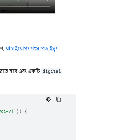
ূপ,
যাচাইযোগ্য শংসাপত্র ইস্যু
তে হবে এবং একটি
digital
vci-v1'
))
{