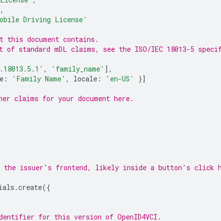
,
obile Driving License'
t this document contains.
t of standard mDL claims, see the ISO/IEC 18013-5 speci
.18013.5.1'
,
'family_name'
],
e
:
'Family Name'
,
locale
:
'en-US'
}]
her claims for your document here.
 the issuer's frontend, likely inside a button's click 
ials
.
create
({
dentifier for this version of OpenID4VCI.