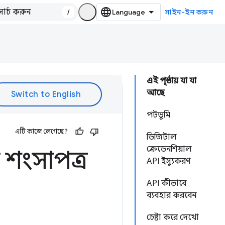
/
সাইন-ইন করুন
এই পৃষ্ঠায় যা যা
আছে
পটভূমি
এটি কাজে লেগেছে?
ডিজিটাল
ক্রেডেনশিয়াল
 শংসাপত্র
API ইস্যুকরণ
API কীভাবে
ব্যবহার করবেন
চেষ্টা করে দেখো