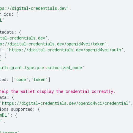
ps://digital-credentials.dev'
,
n_ids
:
[
DL'
tadata
:
{
tal-credentials.dev'
,
s://digital-credentials.dev/openid4vci/token'
,
t
:
'https://digital-credentials.dev/openid4vci/auth'
,
:
[
'
,
uth:grant-type:pre-authorized_code'
ted
:
[
'code'
,
'token'
]
help the wallet display the credential correctly.
ata
:
{
'https://digital-credentials.dev/openid4vci/credential'
ions_supported
:
{
.mDL'
:
{
c'
,
 License'
,