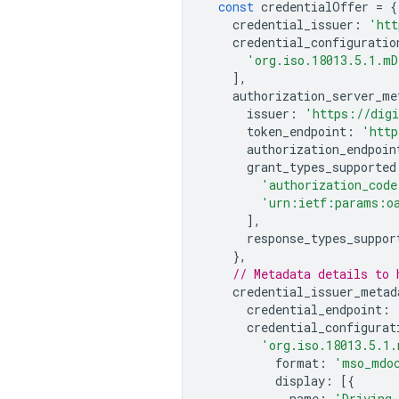
const
credentialOffer
=
{
credential_issuer
:
'htt
credential_configuratio
'org.iso.18013.5.1.m
],
authorization_server_me
issuer
:
'https://digi
token_endpoint
:
'http
authorization_endpoin
grant_types_supported
'authorization_code
'urn:ietf:params:oa
],
response_types_suppor
},
// Metadata details to 
credential_issuer_metad
credential_endpoint
:
credential_configurat
'org.iso.18013.5.1
format
:
'mso_mdo
display
:
[{
name
:
'Driving