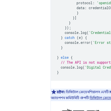
protocol
:
'openid
data
:
credentialO
}
}]
}
});
console
.
log
(
'Credential
}
catch
(
e
)
{
console
.
error
(
'Error st
}
}
else
{
// The API is not support
console
.
log
(
'Digital Cred
}
দ্রষ্টব্য:
ডিজিটাল ক্রেডেনশিয়ালস APIটি প্
অ্যাডপশন কমিউনিটি গ্রুপটি
ডিজিটাল ক্রেডে