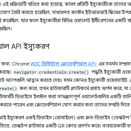
 এই প্রক্রিয়াটি খণ্ডিত করা হয়েছে, কারণ প্রতিটি ইস্যুকারীকে তাদের অ
 সংযোগ তৈরি করতে হয়েছিল, সাধারণত কাস্টম ইউআরআই স্কিমের উপর ন
ৈরি করেছিল, যার ফলে ইস্যুকারীরা বিভিন্ন ওয়ালেট ইন্টিগ্রেশনের একটি 
়েছিল।
়াল API ইস্যুকরণ
র জন্য, Chrome
W3C ডিজিটাল ক্রেডেনশিয়াল API-
এর সমর্থন সম্প্র
করছে।
navigator.credentials.create()
পদ্ধতি ইস্যুকারী ওয
ালেট অ্যাপগুলি আহ্বান করতে দেয়। যখন কোনও ইস্যুকারী ওয়েবসাইট
reate()
কল করে, তখন ব্রাউজারটি প্ল্যাটফর্মে প্রবাহ অর্পণ করে, য
 প্ল্যাটফর্মটি ডিভাইসে ইনস্টল করা সামঞ্জস্যপূর্ণ ওয়ালেটগুলির একটি তা
 করতে পারেন এবং ক্রেডেনশিয়াল যোগ করার জন্য তাদের সম্মতি দিতে
ই ইস্যুকরণ একই ডিভাইস (মোবাইলে) এবং ক্রস-ডিভাইস (ডেস্কটপ ইনিশ
িতিতে, ডেস্কটপ ব্রাউজার একটি QR কোড প্রদর্শন করে। ব্যবহারকার