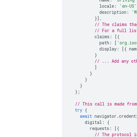
locale
:
'en-US'
description
:
'M
}],
// The claims tha
// For a full lis
claims
:
[{
path
:
[
'org.iso
display
:
[{
nam
}
// ... Add any ot
]
}
}
}
};
// This call is made from
try
{
await
navigator
.
credent
digital
:
{
requests
:
[{
// The protocol i