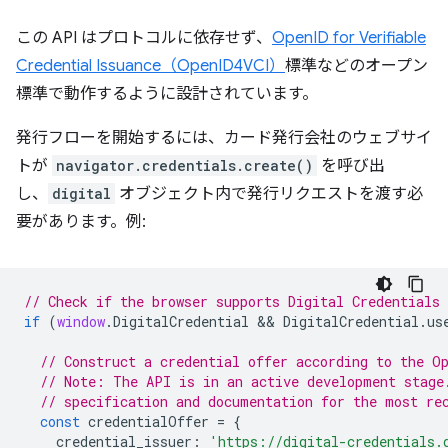
この API はプロトコルに依存せず、
OpenID for Verifiable
Credential Issuance（OpenID4VCI）
標準などのオープン
標準で動作するように設計されています。
発行フローを開始するには、カード発行会社のウェブサイ
トが
navigator.credentials.create()
を呼び出
し、
digital
オブジェクト内で発行リクエストを渡す必
要があります。例:
// Check if the browser supports Digital Credentials 
if
(
window
.
DigitalCredential
 && 
DigitalCredential
.
us
// Construct a credential offer according to the O
// Note: The API is in an active development stage
// specification and documentation for the most re
const
credentialOffer
=
{
credential_issuer
:
'https://digital-credentials.