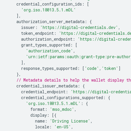
credential_configuration_ids
:
[
'org.iso.18013.5.1.mDL'
],
authorization_server_metadata
:
{
issuer
:
'https://digital-credentials.dev'
,
token_endpoint
:
'https://digital-credentials.d
authorization_endpoint
:
'https://digital-crede
grant_types_supported
:
[
'authorization_code'
,
'urn:ietf:params:oauth:grant-type:pre-author
],
response_types_supported
:
[
'code'
,
'token'
]
},
// Metadata details to help the wallet display th
credential_issuer_metadata
:
{
credential_endpoint
:
'https://digital-credenti
credential_configurations_supported
:
{
'org.iso.18013.5.1.mDL'
:
{
format
:
'mso_mdoc'
,
display
:
[{
name
:
'Driving License'
,
locale
:
'en-US'
,