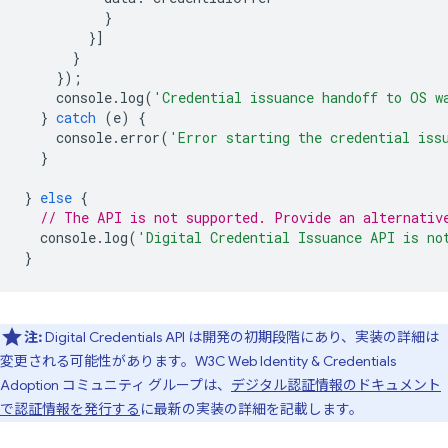
}
}]
}
});
console
.
log
(
'Credential issuance handoff to OS w
}
catch
(
e
)
{
console
.
error
(
'Error starting the credential iss
}
}
else
{
// The API is not supported. Provide an alternativ
console
.
log
(
'Digital Credential Issuance API is no
}
注:
Digital Credentials API は開発の初期段階にあり、実装の詳細は
変更される可能性があります。W3C Web Identity & Credentials
Adoption コミュニティ グループは、
デジタル認証情報のドキュメント
で認証情報を発行する
に最新の実装の詳細を記載します。