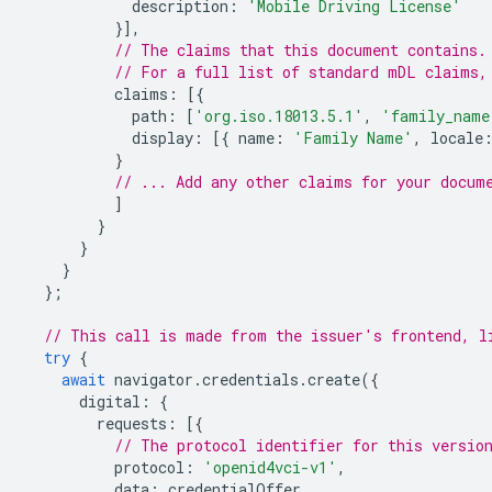
description
:
'Mobile Driving License'
}],
// The claims that this document contains.
// For a full list of standard mDL claims,
claims
:
[{
path
:
[
'org.iso.18013.5.1'
,
'family_name
display
:
[{
name
:
'Family Name'
,
locale
}
// ... Add any other claims for your docum
]
}
}
}
};
// This call is made from the issuer's frontend, l
try
{
await
navigator
.
credentials
.
create
({
digital
:
{
requests
:
[{
// The protocol identifier for this versio
protocol
:
'openid4vci-v1'
,
data
:
credentialOffer